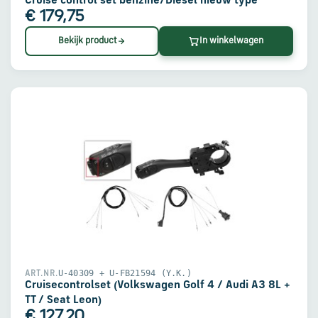
Cruise control set benzine/Diesel nieuw type
€ 179,75
Bekijk product
In winkelwagen
U-40309 + U-FB21594 (Y.K.)
ART.NR.
Cruisecontrolset (Volkswagen Golf 4 / Audi A3 8L +
TT / Seat Leon)
€ 127,20