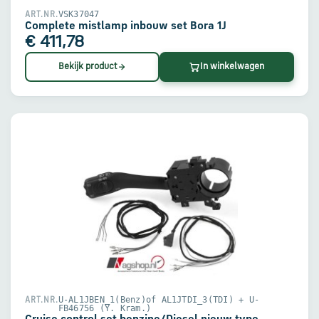
VSK37047
ART.NR.
Complete mistlamp inbouw set Bora 1J
€ 411,78
Bekijk product
In winkelwagen
U-AL1JBEN_1(Benz)of AL1JTDI_3(TDI) + U-
ART.NR.
FB46756 (Y. Kram.)