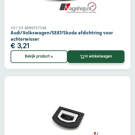
en
verzending
Retourinformatie
8D9955758A
ART.NR.
Audi/Volkswagen/SEAT/Skoda afdichtring voor
achterwisser
€ 3,21
Klantenservice
Bekijk product
In winkelwagen