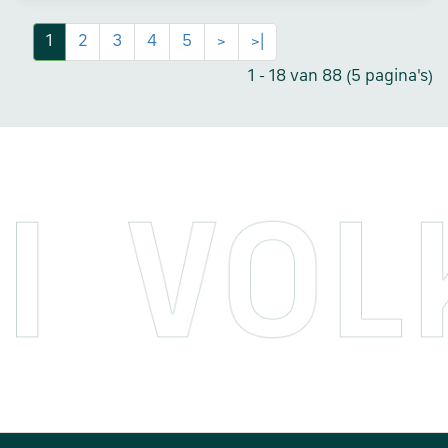
1
2
3
4
5
>
>|
1 - 18 van 88 (5 pagina's)