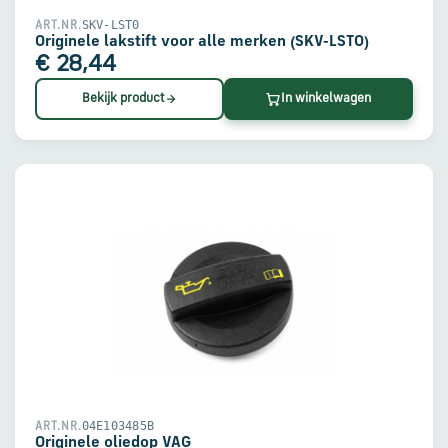
SKV-LST0
ART.NR.
Originele lakstift voor alle merken (SKV-LST0)
€ 28,44
Bekijk product
In winkelwagen
04E103485B
ART.NR.
Originele oliedop VAG