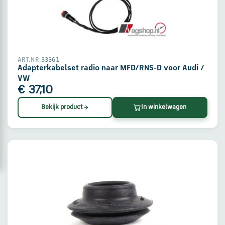
via
WhatsApp
Stuur
33361
ART.NR.
een
Adapterkabelset radio naar MFD/RNS-D voor Audi /
e-
VW
mail
€ 37,10
Bekijk product
In winkelwagen
Handige
links
Bestellen
en
betalen
Levering