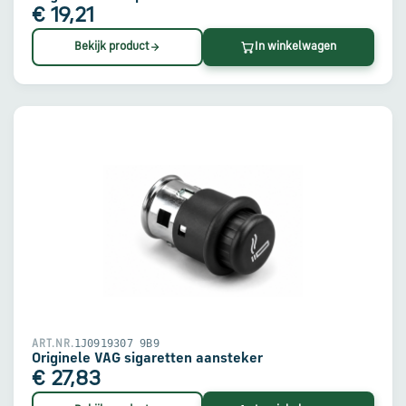
€ 19,21
Bekijk product
In winkelwagen
1J0919307 9B9
ART.NR.
Originele VAG sigaretten aansteker
€ 27,83