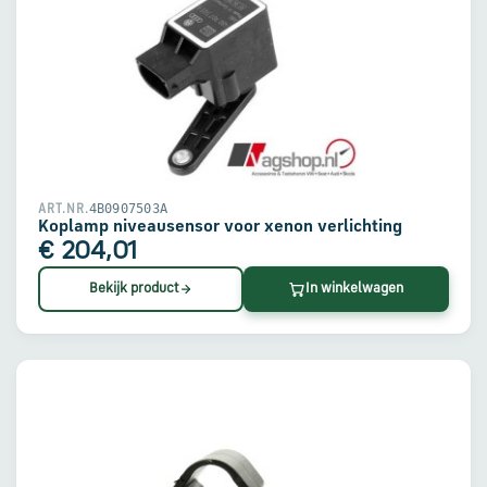
4B0907503A
ART.NR.
Koplamp niveausensor voor xenon verlichting
€ 204,01
Bekijk product
In winkelwagen