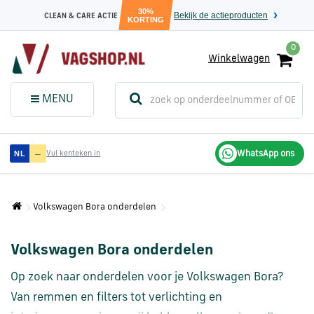
30%
Bekijk de actieproducten
CLEAN & CARE ACTIE
KORTING
0
Winkelwagen
(
Sluit dit
Menu
MENU
menuvenster
)
Audi
—
WhatsApp ons
NL
Vul kenteken in
onderdelen
Volkswagen Bora onderdelen
Volkswagen
onderdelen
Volkswagen Bora onderdelen
SEAT
Op zoek naar onderdelen voor je Volkswagen Bora?
onderdelen
Van remmen en filters tot verlichting en