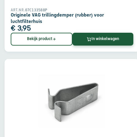
07C133588P
ART.NR.
Originele VAG trillingdemper (rubber) voor
luchtfilterhuis
€ 3,95
Bekijk product
In winkelwagen