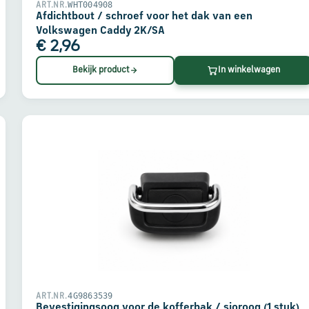
WHT004908
ART.NR.
Afdichtbout / schroef voor het dak van een
Volkswagen Caddy 2K/SA
€ 2,96
Bekijk product
In winkelwagen
4G9863539
ART.NR.
Bevestigingsoog voor de kofferbak / sjoroog (1 stuk)