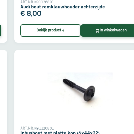
N91126801
ART.NR.
Audi bout remklauwhouder achterzijde
€ 8,00
Bekijk product
In winkelwagen
N91120801
ART.NR.
Inbusbout met platte kop (6x44x22)