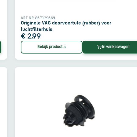
867129669
ART.NR.
Originele VAG doorvoertule (rubber) voor
luchtfilterhuis
€ 2,99
Bekijk product
In winkelwagen