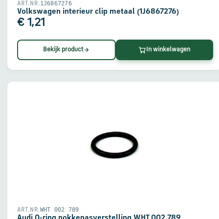
1J6867276
ART.NR.
Volkswagen interieur clip metaal (1J6867276)
€ 1,21
Bekijk product
In winkelwagen
WHT 002 789
ART.NR.
Audi O-ring nokkenasverstelling WHT 002 789