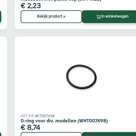
€ 2,23
Bekijk product
In winkelwagen
WHT007498
ART.NR.
O-ring voor div. modellen (WHT007498)
€ 8,74