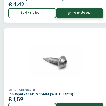
€ 4,42
Bekijk product
In winkelwagen
WHT009218
ART.NR.
Inbusparker M5 x 15MM (WHT009218)
€ 1,59