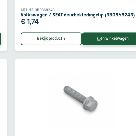
3B0868243
ART.NR.
e
Volkswagen / SEAT deurbekledingclip (3B0868243)
€ 1,74
Bekijk product
In winkelwagen