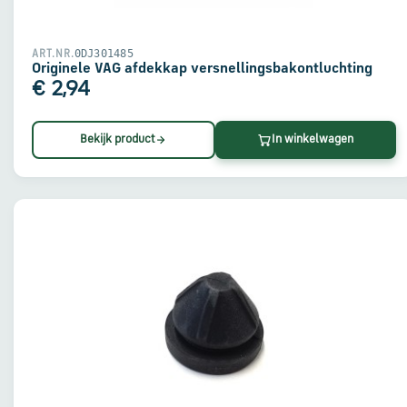
0DJ301485
ART.NR.
Originele VAG afdekkap versnellingsbakontluchting
€ 2,94
Bekijk product
In winkelwagen