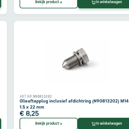
Bekijk product
In winkelwagen
N90813202
ART.NR.
Olieaftapplug inclusief afdichtring (N90813202) M14
1.5 x 22 mm
€ 8,25
Bekijk product
In winkelwagen