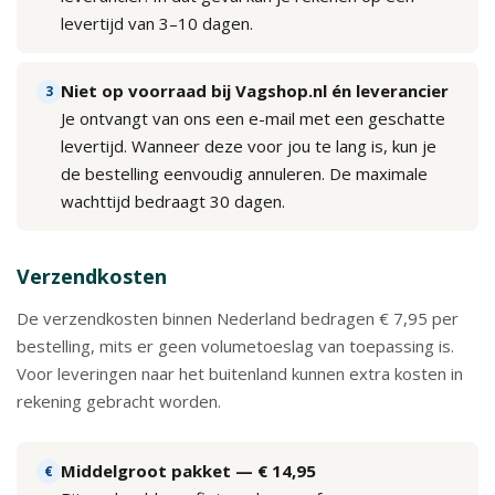
via
levertijd van 3–10 dagen.
WhatsApp
Niet op voorraad bij Vagshop.nl én leverancier
3
Je ontvangt van ons een e-mail met een geschatte
Stuur
een
levertijd. Wanneer deze voor jou te lang is, kun je
e-
de bestelling eenvoudig annuleren. De maximale
mail
wachttijd bedraagt 30 dagen.
Handige
Verzendkosten
links
De verzendkosten binnen Nederland bedragen € 7,95 per
bestelling, mits er geen volumetoeslag van toepassing is.
Bestellen
Voor leveringen naar het buitenland kunnen extra kosten in
en
rekening gebracht worden.
betalen
Middelgroot pakket — € 14,95
€
Levering