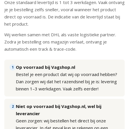
Onze standaard levertijd is 1 tot 3 werkdagen. Vaak ontvang
Škoda
je je bestelling zelfs sneller, vooral wanneer het product
onderdelen
direct op voorraad is. De indicatie van de levertijd staat bij
het product.
CUPRA
Wij werken samen met DHL als vaste logistieke partner.
onderdelen
Zodra je bestelling ons magazijn verlaat, ontvang je
automatisch een track & trace-code.
Zomeraanbiedingen
Op voorraad bij Vagshop.nl
1
Bestel je een product dat wij op voorraad hebben?
Kunnen
Dan zorgen wij dat het razendsnel bij je is: levering
we
binnen 1–3 werkdagen. Vaak zelfs eerder!
je
helpen?
Niet op voorraad bij Vagshop.nl, wel bij
2
leverancier
Stel
Geen zorgen: wij bestellen het direct bij onze
je
leverancier. In dat geval kun je rekenen op een
vraag