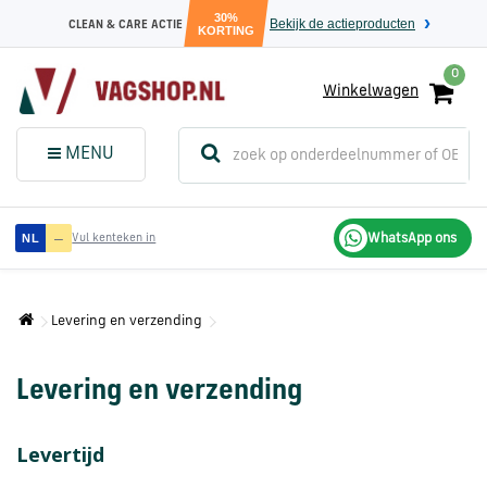
30%
Bekijk de actieproducten
CLEAN & CARE ACTIE
KORTING
0
Winkelwagen
(
Sluit dit
Menu
MENU
menuvenster
)
Audi
—
WhatsApp ons
NL
Vul kenteken in
onderdelen
Levering en verzending
Volkswagen
onderdelen
Levering en verzending
SEAT
onderdelen
Levertijd