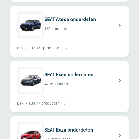
via
WhatsApp
SEAT Ateca onderdelen
122 producten
Stuur
een
e-
Bekijk alle 122 producten
→
mail
Handige
SEAT Exeo onderdelen
links
47 producten
Bestellen
Bekijk alle 47 producten
→
en
betalen
SEAT Ibiza onderdelen
Levering