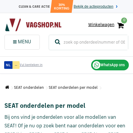
30%
Bekijk de actieproducten
CLEAN & CARE ACTIE
KORTING
0
Winkelwagen
(
Sluit dit
Menu
MENU
menuvenster
)
Audi
—
WhatsApp ons
NL
Vul kenteken in
onderdelen
SEAT onderdelen
SEAT onderdelen per model
Volkswagen
onderdelen
SEAT onderdelen per model
SEAT
Bij ons vind je onderdelen voor alle modellen van
onderdelen
SEAT! Of je nu op zoek bent naar onderdelen voor een