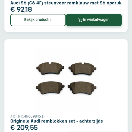
Audi S6 (C6 4F) steunveer remklauw met S6 opdruk
€ 92,18
Bekijk product
In winkelwagen
4N0698451F
ART.NR.
Originele Audi remblokken set - achterzijde
€ 209,55