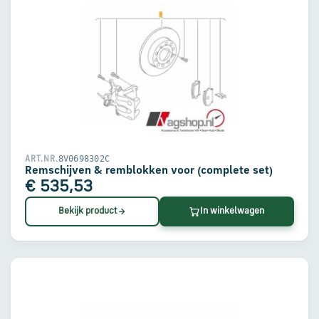
8V0698302C
ART.NR.
Remschijven & remblokken voor (complete set)
€ 535,53
Bekijk product
In winkelwagen