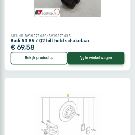
via
WhatsApp
Stuur
8V1927143C/8V1927143B
ART.NR.
een
Audi A3 8V / Q2 hill hold schakelaar
e-
€ 69,58
mail
Bekijk product
In winkelwagen
Handige
links
Bestellen
en
betalen
Levering