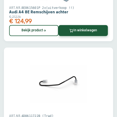
8E0615601P 2x(uitverkoop !!)
ART.NR.
Audi A4 8E Remschijven achter
€ 212,16
€ 124,99
Bekijk product
In winkelwagen
4D0611722B (Trad)
ART.NR.