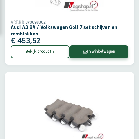
en
verzending
8V0698302
ART.NR.
Retourinformatie
Audi A3 8V / Volkswagen Golf 7 set schijven en
remblokken
€ 453,52
Klantenservice
Bekijk product
In winkelwagen