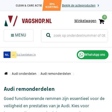
30%
Bekijk de actieproducten
CLEAN & CARE ACTIE
KORTING
0
Winkelwagen
(
Sluit dit
Menu
MENU
menuvenster
)
Audi
—
WhatsApp ons
NL
Vul kenteken in
onderdelen
Audi onderdelen
Audi remonderdelen
Volkswagen
onderdelen
Audi remonderdelen
SEAT
Goed functionerende remmen zijn essentieel voor de
onderdelen
veiligheid en prestaties van je Audi. Kies voor