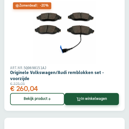
Zomerdeal!
-20%
5Q0698151AJ
ART.NR.
Originele Volkswagen/Audi remblokken set -
voorzijde
€ 325,05
€ 260,04
Bekijk product
In winkelwagen