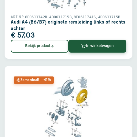
8E0611742R,4D0611715B,8E0611741S,4D0611715B
ART.NR.
Audi A4 (B6/B7) originele remleiding links of rechts
achter
€ 57,03
Bekijk product
In winkelwagen
Zomerdeal!
-41%