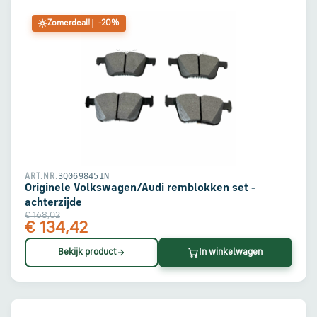
Zomerdeal!
-20%
3Q0698451N
ART.NR.
Originele Volkswagen/Audi remblokken set -
achterzijde
€ 168,02
€ 134,42
Bekijk product
In winkelwagen