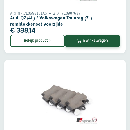
7L0698151AG + 2 X 7L0907637
ART.NR.
Audi Q7 (4L) / Volkswagen Touareg (7L)
remblokkenset voorzijde
€ 388,14
Bekijk product
In winkelwagen