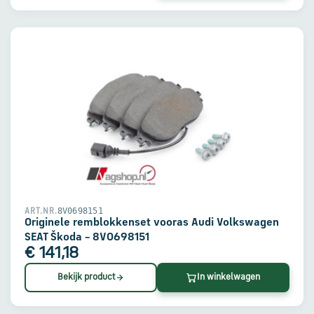
8V0698151
ART.NR.
Originele remblokkenset vooras Audi Volkswagen
SEAT Škoda – 8V0698151
€ 141,18
Bekijk product
In winkelwagen