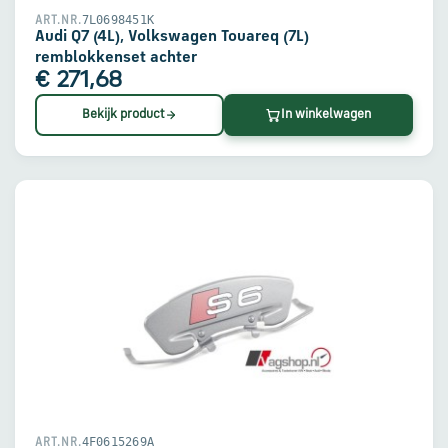
7L0698451K
ART.NR.
Audi Q7 (4L), Volkswagen Touareq (7L)
remblokkenset achter
€ 271,68
Bekijk product
In winkelwagen
4F0615269A
ART.NR.