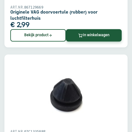
867129669
ART.NR.
Originele VAG doorvoertule (rubber) voor
luchtfilterhuis
€ 2,99
Bekijk product
In winkelwagen
07C133588P
ART.NR.