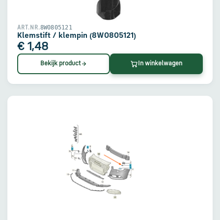
8W0805121
ART.NR.
Klemstift / klempin (8W0805121)
€ 1,48
Bekijk product
In winkelwagen