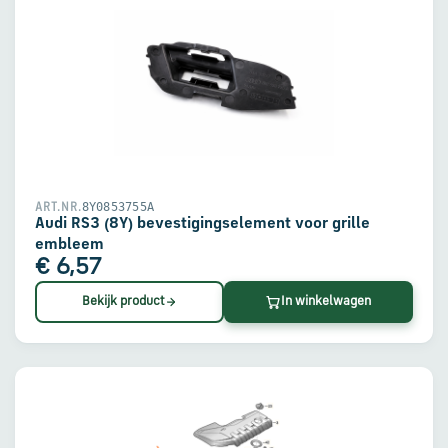
8Y0853755A
ART.NR.
Audi RS3 (8Y) bevestigingselement voor grille
embleem
€ 6,57
Bekijk product
In winkelwagen