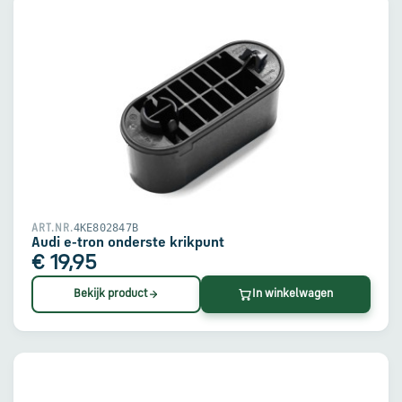
4KE802847B
ART.NR.
Audi e-tron onderste krikpunt
€ 19,95
Bekijk product
In winkelwagen