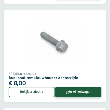
N91126801
ART.NR.
Audi bout remklauwhouder achterzijde
€ 8,00
Bekijk product
In winkelwagen