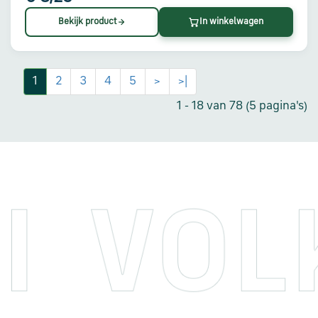
Bekijk product
In winkelwagen
1
2
3
4
5
>
>|
1 - 18 van 78 (5 pagina's)