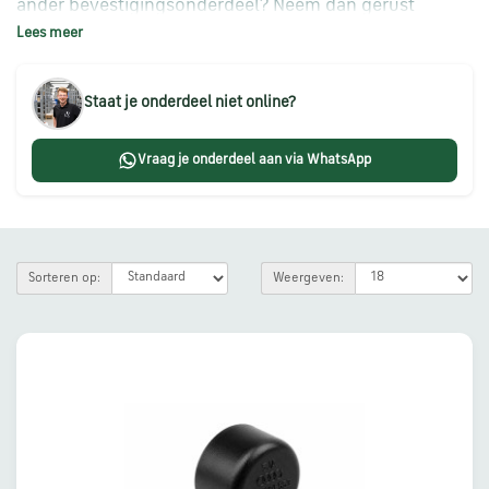
ander bevestigingsonderdeel? Neem dan gerust
Škoda
Lees meer
contact met ons op, wij helpen u graag verder.
onderdelen
Staat je onderdeel niet online?
CUPRA
onderdelen
Vraag je onderdeel aan via WhatsApp
Zomeraanbiedingen
Sorteren op:
Weergeven:
Kunnen
we
je
helpen?
Stel
je
vraag