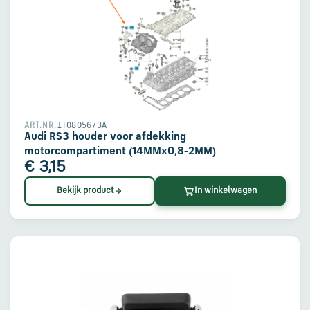
1T0805673A
ART.NR.
Audi RS3 houder voor afdekking
motorcompartiment (14MMx0,8-2MM)
€ 3,15
Bekijk product
In winkelwagen