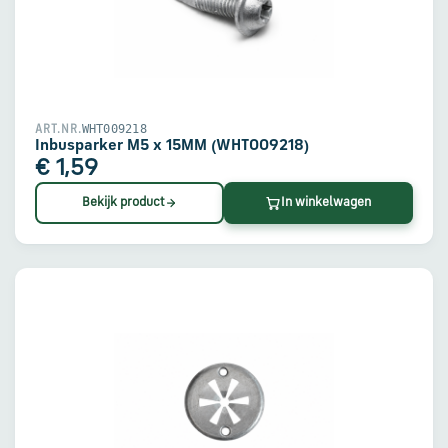
WHT009218
ART.NR.
Inbusparker M5 x 15MM (WHT009218)
€ 1,59
Bekijk product
In winkelwagen