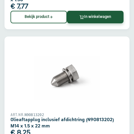
€ 7,77
Bekijk product
In winkelwagen
N90813202
ART.NR.
Olieaftapplug inclusief afdichtring (N90813202)
M14 x 1.5 x 22 mm
€ 8,25