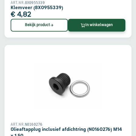
8X0955339
ART.NR.
Klemveer (8X0955339)
€ 4,82
Bekijk product
In winkelwagen
N0160276
ART.NR.
Olieaftapplug inclusief afdichtring (N0160276) M14
x 1.50