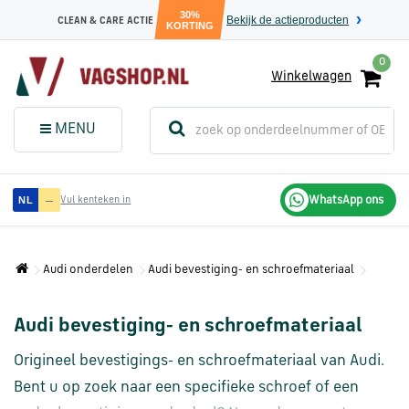
30%
Bekijk de actieproducten
CLEAN & CARE ACTIE
KORTING
0
Winkelwagen
(
Sluit dit
Menu
MENU
menuvenster
)
Audi
—
WhatsApp ons
NL
Vul kenteken in
onderdelen
Audi onderdelen
Audi bevestiging- en schroefmateriaal
Volkswagen
onderdelen
Audi bevestiging- en schroefmateriaal
SEAT
Origineel bevestigings- en schroefmateriaal van Audi.
onderdelen
Bent u op zoek naar een specifieke schroef of een