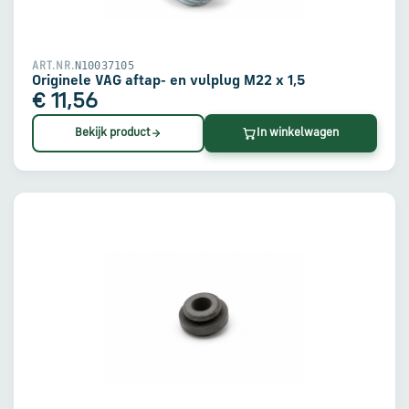
en
verzending
N10037105
ART.NR.
Retourinformatie
Originele VAG aftap- en vulplug M22 x 1,5
€ 11,56
Bekijk product
In winkelwagen
Klantenservice