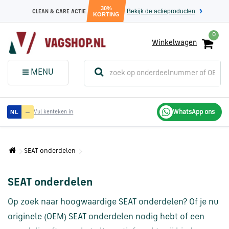
30%
Bekijk de actieproducten
CLEAN & CARE ACTIE
KORTING
0
Winkelwagen
(
Sluit dit
Menu
MENU
menuvenster
)
Audi
—
WhatsApp ons
NL
Vul kenteken in
onderdelen
SEAT onderdelen
Volkswagen
onderdelen
SEAT onderdelen
SEAT
Op zoek naar hoogwaardige SEAT onderdelen? Of je nu
onderdelen
originele (OEM) SEAT onderdelen nodig hebt of een