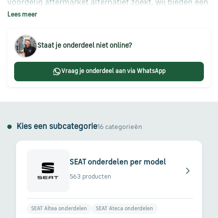
voordelig aftermarket alternatief zoekt, wij bieden een
Škoda
Lees meer
ruim assortiment aan auto-onderdelen voor alle SEAT-
onderdelen
modellen. Van remschijven en filters tot verlichting en
motoronderdelen – bij ons vind je alles wat je nodig
Staat je onderdeel niet online?
CUPRA
hebt om jouw SEAT in topconditie te houden.
onderdelen
Vraag je onderdeel aan via WhatsApp
Zomeraanbiedingen
Kies een subcategorie
16 categorieën
Kunnen
we
je
helpen?
SEAT onderdelen per model
563 producten
Stel
je
SEAT Altea onderdelen
SEAT Ateca onderdelen
vraag