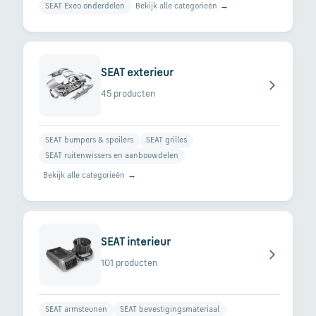
Bekijk alle categorieën
→
SEAT Exeo onderdelen
via
WhatsApp
SEAT exterieur
Stuur
een
45 producten
e-
mail
SEAT bumpers & spoilers
SEAT grilles
SEAT ruitenwissers en aanbouwdelen
Handige
Bekijk alle categorieën
→
links
Bestellen
en
SEAT interieur
betalen
101 producten
Levering
SEAT armsteunen
SEAT bevestigingsmateriaal