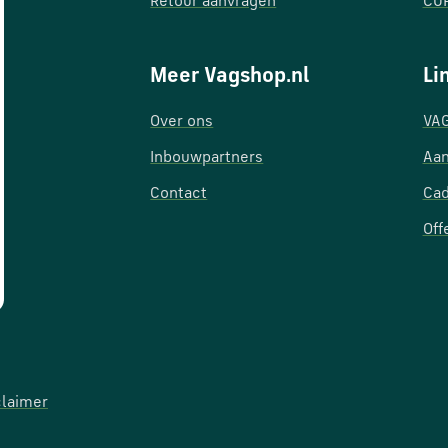
Retour aanvragen
CUP
Meer Vagshop.nl
Li
Over ons
VAG
Inbouwpartners
Aan
Contact
Ca
Off
claimer