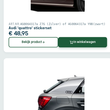
4G0064317a Z7G (Zilver) of 4G0064317a Y9B(zwart)
ART.NR.
Audi 'quattro' stickerset
€ 48,95
Bekijk product
In winkelwagen