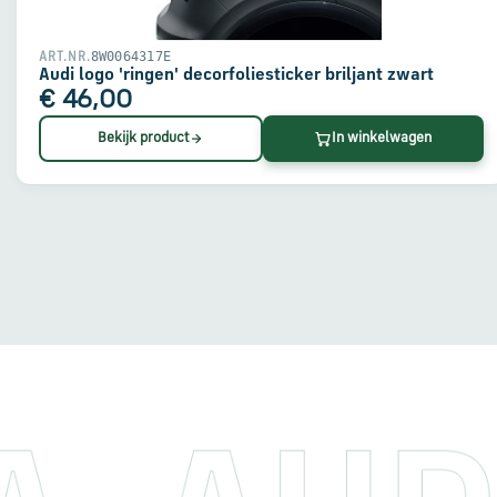
8W0064317E
ART.NR.
Audi logo 'ringen' decorfoliesticker briljant zwart
€ 46,00
Bekijk product
In winkelwagen