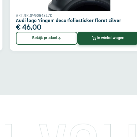
8W0064317D
ART.NR.
Audi logo 'ringen' decorfoliesticker floret zilver
€ 46,00
Bekijk product
In winkelwagen