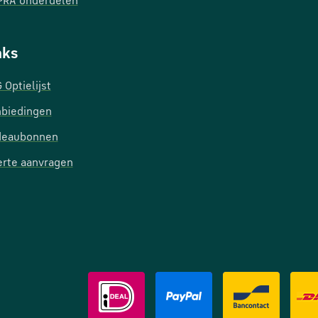
RA onderdelen
nks
 Optielijst
biedingen
deaubonnen
erte aanvragen