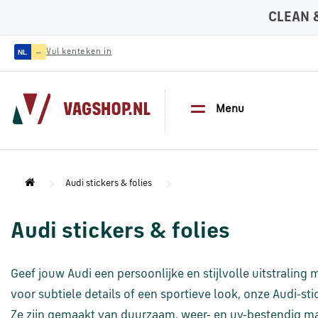
CLEAN 
—
Vul kenteken in
NL
Menu
Audi stickers & folies
Audi stickers & folies
Geef jouw Audi een persoonlijke en stijlvolle uitstraling
voor subtiele details of een sportieve look, onze Audi-s
Ze zijn gemaakt van duurzaam, weer- en uv-bestendig mat