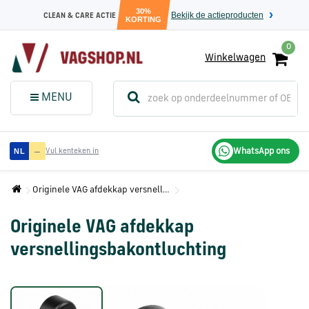
30%
Bekijk de actieproducten
CLEAN & CARE ACTIE
KORTING
0
Winkelwagen
(
Sluit dit
Menu
MENU
menuvenster
)
Audi
—
WhatsApp ons
NL
Vul kenteken in
onderdelen
Originele VAG afdekkap versnellingsbakontluchting
Volkswagen
onderdelen
Originele VAG afdekkap
versnellingsbakontluchting
SEAT
onderdelen