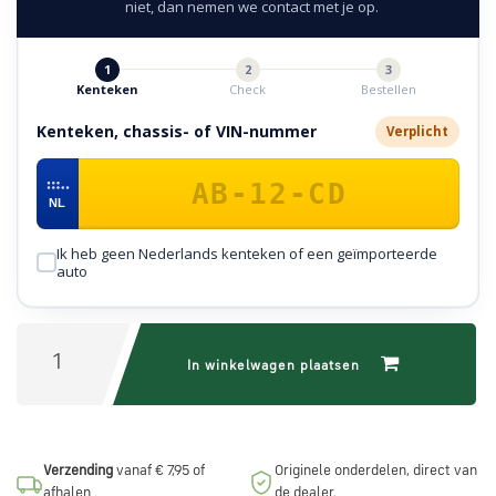
niet, dan nemen we contact met je op.
via
WhatsApp
1
2
3
Kenteken
Check
Bestellen
Stuur
Kenteken, chassis- of VIN-nummer
Verplicht
een
e-
mail
NL
Ik heb geen Nederlands kenteken of een geïmporteerde
Handige
auto
links
Bestellen
In winkelwagen plaatsen
en
betalen
Verzending
vanaf € 7,95 of
Originele onderdelen, direct van
Levering
afhalen
de dealer.