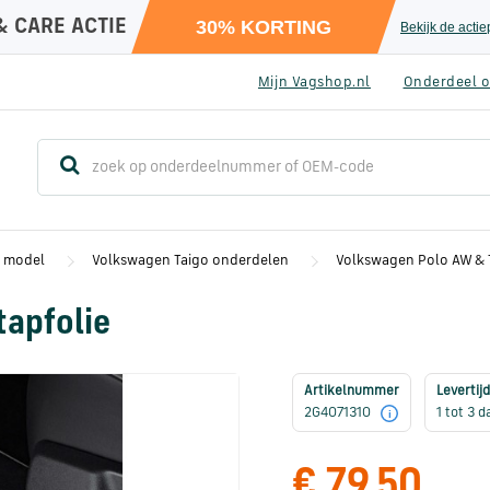
& CARE ACTIE
30% KORTING
Bekijk de acti
Mijn Vagshop.nl
Onderdeel o
r model
Volkswagen Taigo onderdelen
Volkswagen Polo AW & T
tapfolie
Artikelnummer
Levertijd
2G4071310
1 tot 3 
i
€ 79,50