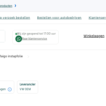
eproducten
p verzoek bestellen
Bestellen voor autobedrijven
Klantenser
Wij zijn geopend tot 17:00 uur
Winkelwagen
Naar klantenservice
aigo instapfolie
Leverancier
dagen
VW OEM
i