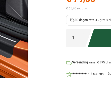
€ 65,70 ex. btw
30 dagen retour
· gratis b
Verzending
vanaf € 7,95 of 
★★★★★ 4.8 sterren —
Go