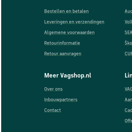
Bestellen en betalen
Aud
Leveringen en verzendingen
Vol
Algemene voorwaarden
SEA
Retourinformatie
Ško
Retour aanvragen
CUP
Meer Vagshop.nl
Li
Over ons
VAG
Inbouwpartners
Aan
Contact
Ca
Off