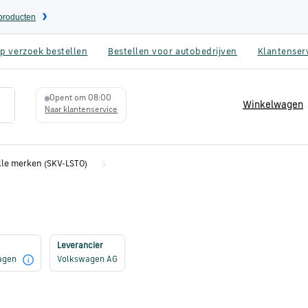
eproducten
p verzoek bestellen
Bestellen voor autobedrijven
Klantenser
Opent om 08:00
Winkelwagen
Naar klantenservice
alle merken (SKV-LST0)
Leverancier
dagen
Volkswagen AG
i