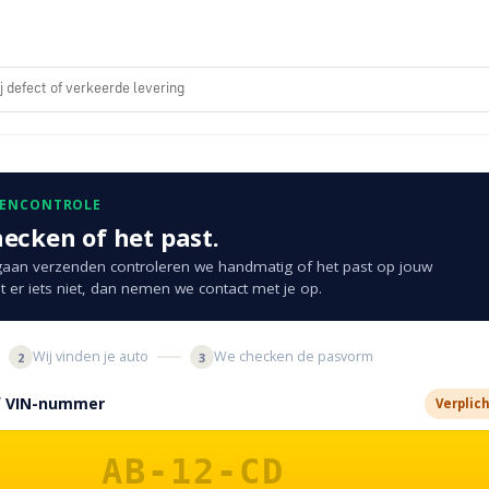
ij defect of verkeerde levering
KENCONTROLE
hecken of het past.
aan verzenden controleren we handmatig of het past op jouw
t er iets niet, dan nemen we contact met je op.
Wij vinden je auto
We checken de pasvorm
2
3
of VIN-nummer
Verplic