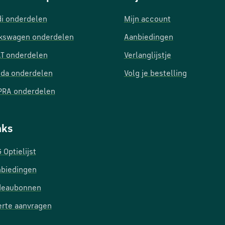
i onderdelen
Mijn account
kswagen onderdelen
Aanbiedingen
T onderdelen
Verlanglijstje
da onderdelen
Volg je bestelling
RA onderdelen
nks
 Optielijst
biedingen
deaubonnen
erte aanvragen