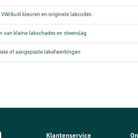
ële VW/Audi kleuren en originele lakcodes
en van kleine lakschades en steenslag
iale of aangepaste lakafwerkingen
Klantenservice
On