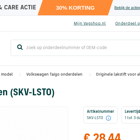
& CARE ACTIE
30% KORTING
Bekijk de acti
Mijn Vagshop.nl
Onderdeel o
r model
Volkswagen Taigo onderdelen
Originele lakstift voor 
ken (SKV-LST0)
Artikelnummer
Levertijd
SKV-LST0
1 tot 3 
i
€ 28,44