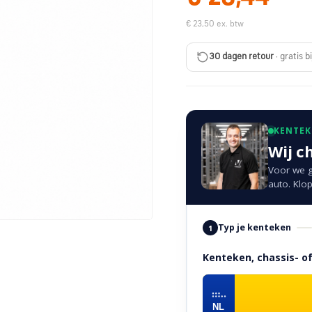
€ 23,50 ex. btw
30 dagen retour
· gratis b
KENTE
Wij c
Voor we g
auto. Klop
Typ je kenteken
1
Kenteken, chassis- 
NL