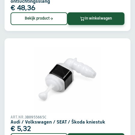
ontluchtingsslang
€ 48,36
Bekijk product
In winkelwagen
3B0955665C
ART.NR.
Audi / Volkswagen / SEAT / Škoda kniestuk
€ 5,32