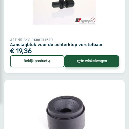
via
WhatsApp
Stuur
een
SKV-1K8827761D
ART.NR.
e-
Aanslagblok voor de achterklep verstelbaar
mail
€ 19,36
Bekijk product
In winkelwagen
Handige
links
Bestellen
en
betalen
Levering