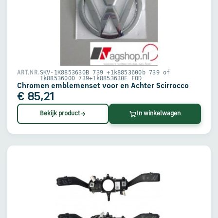
SKV-1K8853630B 739 +1k8853600b 739 of
ART.NR.
1k8853600D 739+1k8853630E FOD
Chromen emblemenset voor en Achter Scirrocco
€ 85,21
Bekijk product
In winkelwagen