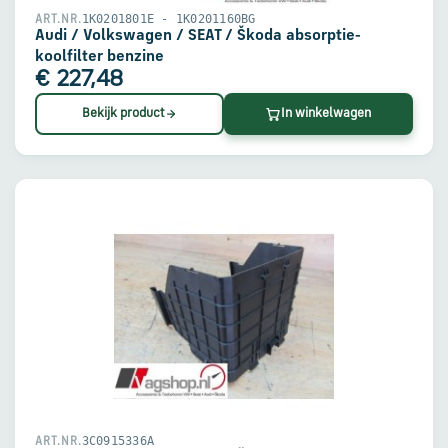
1K0201801E - 1K0201160BG
ART.NR.
Audi / Volkswagen / SEAT / Škoda absorptie-
koolfilter benzine
€ 227,48
Bekijk product
In winkelwagen
3C0915336A
ART.NR.