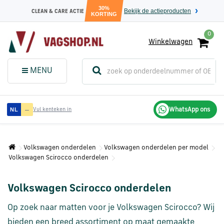
30%
Bekijk de actieproducten
CLEAN & CARE ACTIE
KORTING
0
Winkelwagen
(
Sluit dit
Menu
MENU
menuvenster
)
Audi
—
WhatsApp ons
NL
Vul kenteken in
onderdelen
Volkswagen onderdelen
Volkswagen onderdelen per model
Volkswagen
Volkswagen Scirocco onderdelen
onderdelen
Volkswagen Scirocco onderdelen
SEAT
onderdelen
Op zoek naar matten voor je Volkswagen Scirocco? Wij
bieden een breed assortiment op maat gemaakte