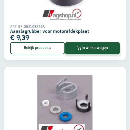
en
verzending
Retourinformatie
06J103226A
ART.NR.
Aanslagrubber voor motorafdekplaat
€ 9,39
Klantenservice
Bekijk product
In winkelwagen