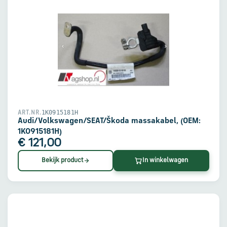
1K0915181H
ART.NR.
Audi/Volkswagen/SEAT/Škoda massakabel, (OEM:
1K0915181H)
€ 121,00
Bekijk product
In winkelwagen