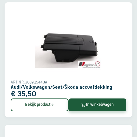
3C0915443A
ART.NR.
Audi/Volkswagen/Seat/Škoda accuafdekking
€ 35,50
Bekijk product
In winkelwagen