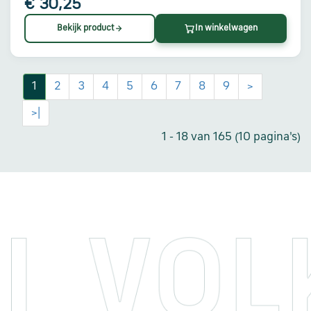
€ 30,25
Bekijk product
In winkelwagen
1
2
3
4
5
6
7
8
9
>
>|
1 - 18 van 165 (10 pagina's)