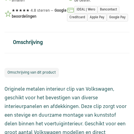
afhalen
de dealer.
via
iDEAL | Wero
Bancontact
WhatsApp
★★★★★ 4.8 sterren —
Google
beoordelingen
Creditcard
Apple Pay
Google Pay
Stuur
een
Omschrijving
e-
mail
Handige
Omschrijving van dit product
links
Originele metalen interieur clip van Volkswagen,
Bestellen
geschikt voor het bevestigen van diverse
en
interieurpanelen en afdekkingen. Deze clip zorgt voor
betalen
een stevige en duurzame montage van kunststof
delen binnen het voertuiginterieur. Geschikt voor een
Levering
groot aantal Volkswagen modellen en direct