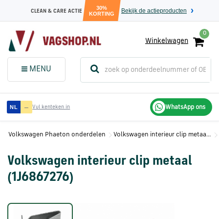
30%
Bekijk de actieproducten
CLEAN & CARE ACTIE
KORTING
0
Winkelwagen
(
Sluit dit
Menu
MENU
menuvenster
)
Audi
—
WhatsApp ons
NL
Vul kenteken in
onderdelen
Volkswagen Phaeton onderdelen
Volkswagen interieur clip metaal (1J6867276)
Volkswagen
onderdelen
Volkswagen interieur clip metaal
(1J6867276)
SEAT
onderdelen