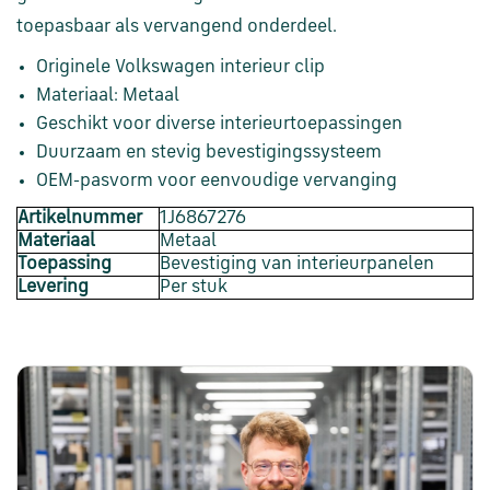
en
verzending
toepasbaar als vervangend onderdeel.
Originele Volkswagen interieur clip
Retourinformatie
Materiaal: Metaal
Geschikt voor diverse interieurtoepassingen
Duurzaam en stevig bevestigingssysteem
Klantenservice
OEM-pasvorm voor eenvoudige vervanging
Artikelnummer
1J6867276
Materiaal
Metaal
Toepassing
Bevestiging van interieurpanelen
Levering
Per stuk