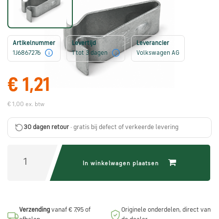
Škoda
onderdelen
Artikelnummer
Levertijd
Leverancier
CUPRA
1J6867276
1 tot 3 dagen
Volkswagen AG
i
i
onderdelen
€ 1,21
Zomeraanbiedingen
€ 1,00 ex. btw
30 dagen retour
· gratis bij defect of verkeerde levering
Kunnen
we
je
helpen?
In winkelwagen plaatsen
Stel
je
Verzending
vanaf € 7,95 of
Originele onderdelen, direct van
vraag