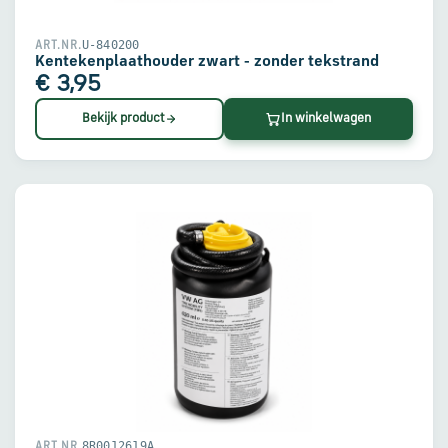
U-840200
ART.NR.
Kentekenplaathouder zwart - zonder tekstrand
€ 3,95
Bekijk product
In winkelwagen
8R0012619A
ART.NR.