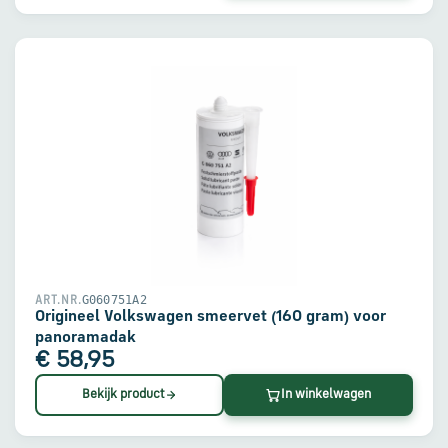
G060751A2
ART.NR.
Origineel Volkswagen smeervet (160 gram) voor
panoramadak
€ 58,95
Bekijk product
In winkelwagen