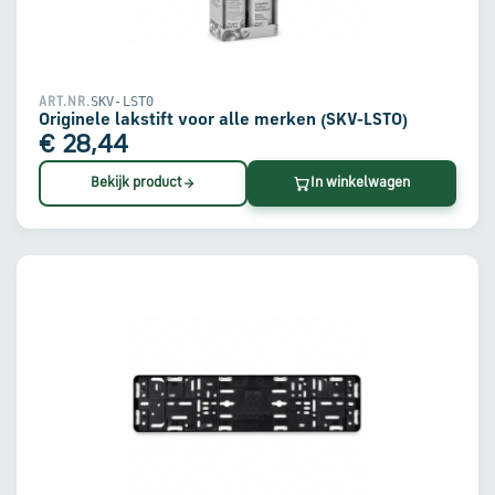
en
verzending
Retourinformatie
SKV-LST0
ART.NR.
Originele lakstift voor alle merken (SKV-LST0)
€ 28,44
Klantenservice
Bekijk product
In winkelwagen