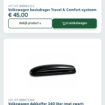
000061122
ART.NR.
Volkswagen basisdrager Travel & Comfort-systeem
€ 45,00
Bekijk product
In winkelwagen
000071200
ART.NR.
Volkswagen dakkoffer 340 liter (mat zwart)