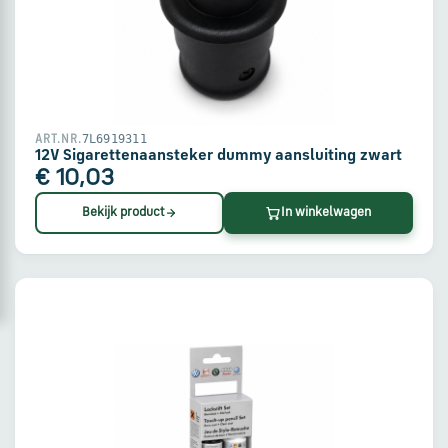
via
WhatsApp
Stuur
een
7L6919311
ART.NR.
e-
12V Sigarettenaansteker dummy aansluiting zwart
mail
€ 10,03
Bekijk product
In winkelwagen
Handige
links
Bestellen
en
betalen
Levering