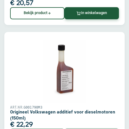
€ 20,57
Bekijk product
In winkelwagen
G001790M3
ART.NR.
Origineel Volkswagen additief voor dieselmotoren
(150ml)
€ 22,29