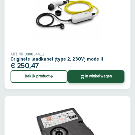
000054412
ART.NR.
Originele laadkabel (type 2, 230V) mode II
€ 250,47
Bekijk product
In winkelwagen