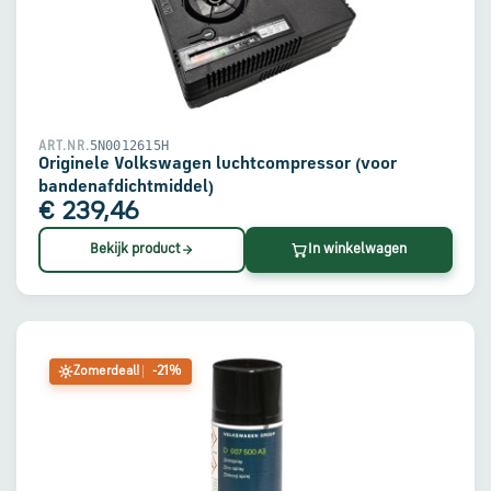
5N0012615H
ART.NR.
Originele Volkswagen luchtcompressor (voor
bandenafdichtmiddel)
€ 239,46
Bekijk product
In winkelwagen
Zomerdeal!
-21%