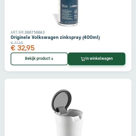
D007500A3
ART.NR.
Originele Volkswagen zinkspray (400ml)
€ 41,55
€ 32,95
Bekijk product
In winkelwagen