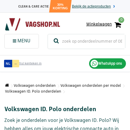
30%
Bekijk de actieproducten
CLEAN & CARE ACTIE
KORTING
0
Winkelwagen
(
Sluit dit
Menu
MENU
menuvenster
)
Audi
—
WhatsApp ons
NL
Vul kenteken in
onderdelen
Volkswagen onderdelen
Volkswagen onderdelen per model
Volkswagen
Volkswagen ID. Polo onderdelen
onderdelen
Volkswagen ID. Polo onderdelen
SEAT
onderdelen
Zoek je onderdelen voor je Volkswagen ID. Polo? Wij
hebben alles om jouw elektrische compacte auto in