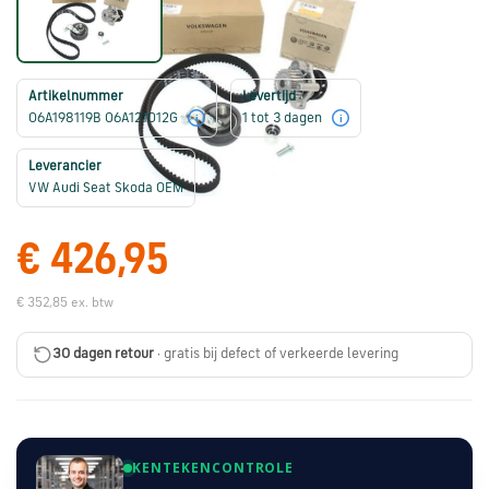
Škoda
onderdelen
Artikelnummer
Levertijd
CUPRA
06A198119B 06A121012G
1 tot 3 dagen
i
i
onderdelen
Leverancier
VW Audi Seat Skoda OEM
Zomeraanbiedingen
€ 426,95
Kunnen
€ 352,85 ex. btw
we
je
30 dagen retour
· gratis bij defect of verkeerde levering
helpen?
Stel
je
KENTEKENCONTROLE
vraag