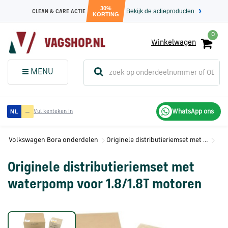
30%
Bekijk de actieproducten
CLEAN & CARE ACTIE
KORTING
0
Winkelwagen
(
Sluit dit
Menu
MENU
menuvenster
)
Audi
—
WhatsApp ons
NL
Vul kenteken in
onderdelen
Volkswagen Bora onderdelen
Originele distributieriemset met waterpomp voor 1.8/1.8T motoren
Volkswagen
onderdelen
Originele distributieriemset met
waterpomp voor 1.8/1.8T motoren
SEAT
onderdelen