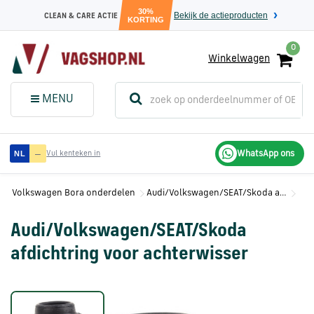
30%
Bekijk de actieproducten
CLEAN & CARE ACTIE
KORTING
0
Winkelwagen
(
Sluit dit
Menu
MENU
menuvenster
)
Audi
—
WhatsApp ons
NL
Vul kenteken in
onderdelen
Volkswagen Bora onderdelen
Audi/Volkswagen/SEAT/Skoda afdichtring voor achterwisser
Volkswagen
onderdelen
Audi/Volkswagen/SEAT/Skoda
afdichtring voor achterwisser
SEAT
onderdelen