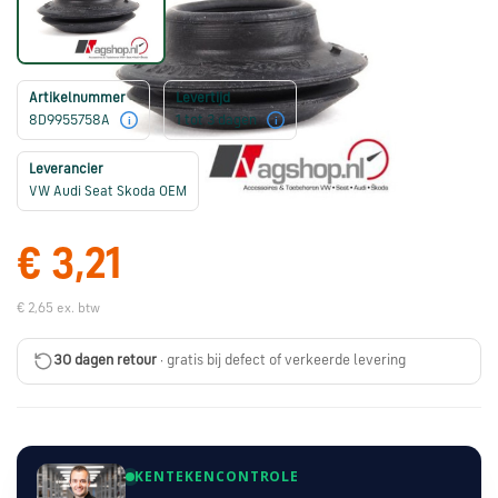
Škoda
onderdelen
Artikelnummer
Levertijd
CUPRA
8D9955758A
1 tot 3 dagen
i
i
onderdelen
Leverancier
VW Audi Seat Skoda OEM
Zomeraanbiedingen
€ 3,21
Kunnen
€ 2,65 ex. btw
we
je
30 dagen retour
· gratis bij defect of verkeerde levering
helpen?
Stel
je
KENTEKENCONTROLE
vraag