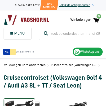
30%
Bekijk de actieproducten
CLEAN & CARE ACTIE
KORTING
0
Winkelwagen
(
Sluit dit
Menu
MENU
menuvenster
)
Audi
—
WhatsApp ons
NL
Vul kenteken in
onderdelen
Volkswagen Bora onderdelen
Cruisecontrolset (Volkswagen Golf 4 / Audi A3 8L + TT / Seat Leon)
Volkswagen
onderdelen
Cruisecontrolset (Volkswagen Golf 4
/ Audi A3 8L + TT / Seat Leon)
SEAT
onderdelen