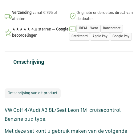
en
verzending
Verzending
vanaf € 7,95 of
Originele onderdelen, direct van
afhalen
de dealer.
Retourinformatie
iDEAL | Wero
Bancontact
★★★★★ 4.8 sterren —
Google
beoordelingen
Creditcard
Apple Pay
Google Pay
Klantenservice
Omschrijving
Omschrijving van dit product
VW Golf 4/Audi A3 8L/Seat Leon 1M cruisecontrol
Benzine oud type.
Met d
eze
set
kunt
u
gebruik maken van de
volgende