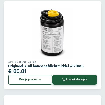
8R0012619A
ART.NR.
Origineel Audi bandenafdichtmiddel (620ml)
€ 85,81
Bekijk product
In winkelwagen