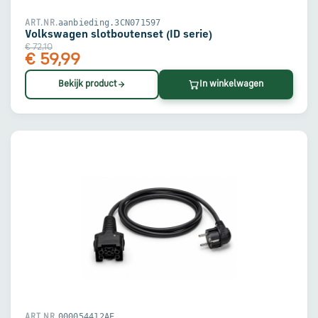
aanbieding.3CN071597
ART.NR.
Volkswagen slotboutenset (ID serie)
€ 72,10
€ 59,99
Bekijk product
In winkelwagen
000054412AE
ART.NR.