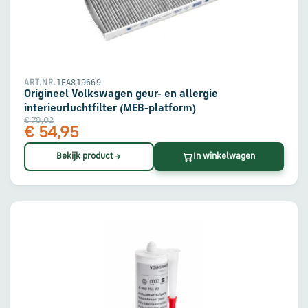
1EA819669
ART.NR.
Origineel Volkswagen geur- en allergie
interieurluchtfilter (MEB-platform)
€ 78,02
€ 54,95
Bekijk product
In winkelwagen