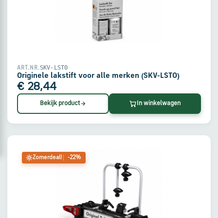
via
WhatsApp
Stuur
een
SKV-LST0
ART.NR.
e-
Originele lakstift voor alle merken (SKV-LST0)
mail
€ 28,44
Bekijk product
In winkelwagen
Handige
links
Bestellen
Zomerdeal!
-22%
en
betalen
Levering