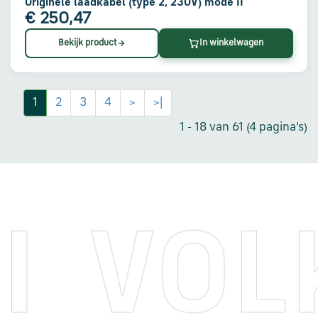
Originele laadkabel (type 2, 230V) mode II
€ 250,47
Bekijk product
In winkelwagen
1
2
3
4
>
>|
1 - 18 van 61 (4 pagina's)