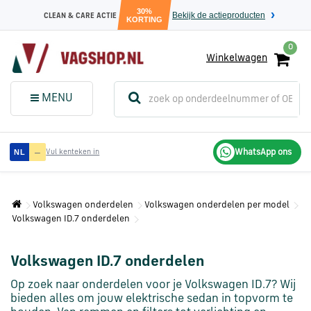
30%
Bekijk de actieproducten
CLEAN & CARE ACTIE
KORTING
0
Winkelwagen
(
Sluit dit
Menu
MENU
menuvenster
)
Audi
—
WhatsApp ons
NL
Vul kenteken in
onderdelen
Volkswagen onderdelen
Volkswagen onderdelen per model
Volkswagen
Volkswagen ID.7 onderdelen
onderdelen
Volkswagen ID.7 onderdelen
SEAT
onderdelen
Op zoek naar onderdelen voor je Volkswagen ID.7? Wij
bieden alles om jouw elektrische sedan in topvorm te