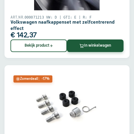
000071213 VW: D | GTI: E | R: F
ART.NR.
Volkswagen naafkappenset met zelfcentrerend
effect
€ 142,37
Bekijk product
In winkelwagen
Zomerdeal!
-17%