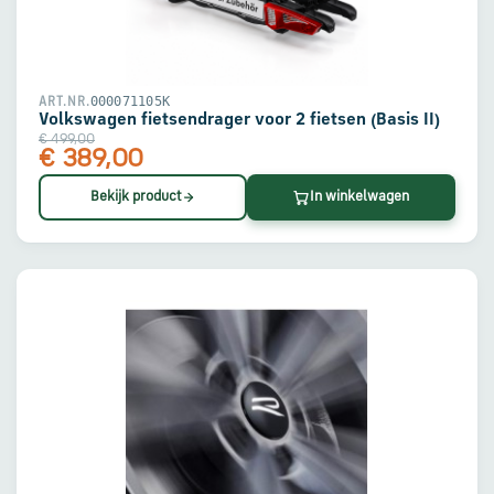
en
verzending
Retourinformatie
000071105K
ART.NR.
Volkswagen fietsendrager voor 2 fietsen (Basis II)
€ 499,00
€ 389,00
Klantenservice
Bekijk product
In winkelwagen