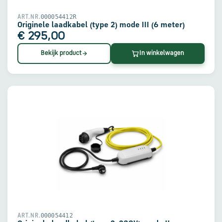
000054412R
ART.NR.
Originele laadkabel (type 2) mode III (6 meter)
€ 295,00
Bekijk product
In winkelwagen
000054412
ART.NR.