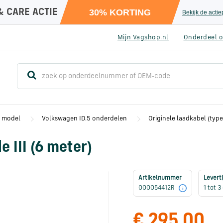
& CARE ACTIE
30% KORTING
Bekijk de acti
Mijn Vagshop.nl
Onderdeel o
r model
Volkswagen ID.5 onderdelen
Originele laadkabel (type
e III (6 meter)
Artikelnummer
Leverti
000054412R
1 tot 
i
€ 295,00