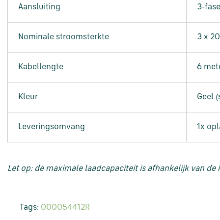
Aansluiting
3-fas
Nominale stroomsterkte
3 x 2
Kabellengte
6 met
Kleur
Geel (
Leveringsomvang
1x opl
Let op: de maximale laadcapaciteit is afhankelijk van de
Tags:
000054412R