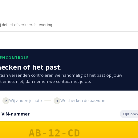
ij defect of verkeerde levering
KENCONTROLE
hecken of het past.
aan verzenden controleren we handmatig of het past op jouw
t er iets niet, dan nemen we contact met je op.
Wij vinden je auto
We checken de pasvorm
2
3
of VIN-nummer
Optione