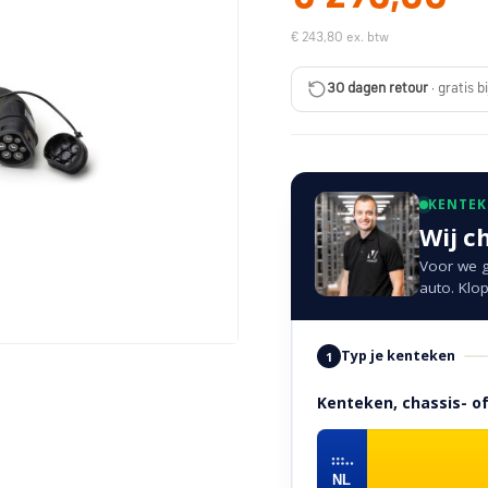
€ 243,80 ex. btw
30 dagen retour
· gratis b
KENTE
Wij c
Voor we g
auto. Klop
Typ je kenteken
1
Kenteken, chassis- 
NL