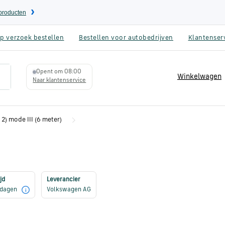
eproducten
p verzoek bestellen
Bestellen voor autobedrijven
Klantenser
Opent om 08:00
Winkelwagen
Naar klantenservice
 2) mode III (6 meter)
jd
Leverancier
3 dagen
Volkswagen AG
i