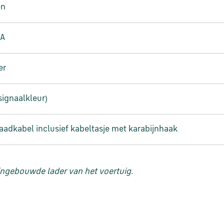
en
0A
er
signaalkleur)
aadkabel inclusief kabeltasje met karabijnhaak
 ingebouwde lader van het voertuig.