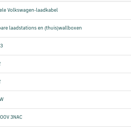
nele Volkswagen-laadkabel
are laadstations en (thuis)wallboxen
 3
2
2
kW
400V 3NAC