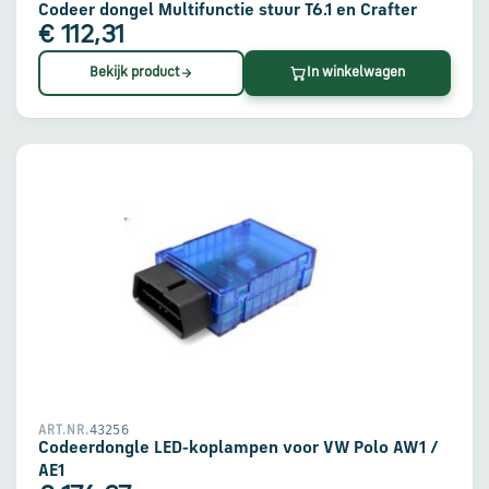
Codeer dongel Multifunctie stuur T6.1 en Crafter
€ 112,31
Bekijk product
In winkelwagen
43256
ART.NR.
Codeerdongle LED-koplampen voor VW Polo AW1 /
AE1