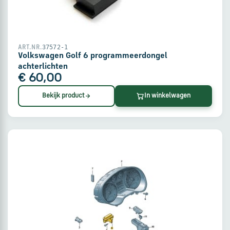
en
verzending
Retourinformatie
37572-1
ART.NR.
Volkswagen Golf 6 programmeerdongel
achterlichten
€ 60,00
Klantenservice
Bekijk product
In winkelwagen