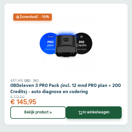
Zomerdeal!
-16%
OBD 361
ART.NR.
OBDeleven 3 PRO Pack (incl. 12 mnd PRO plan + 200
Credits) - auto diagnose en codering
€ 173,50
€ 145,95
Bekijk product
In winkelwagen