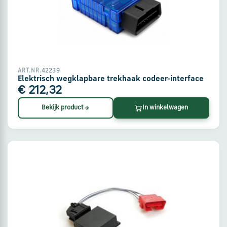
via
WhatsApp
Stuur
een
42239
ART.NR.
e-
Elektrisch wegklapbare trekhaak codeer-interface
mail
€ 212,32
Bekijk product
In winkelwagen
Handige
links
Bestellen
en
betalen
Levering