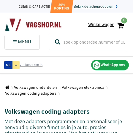
30%
Bekijk de actieproducten
CLEAN & CARE ACTIE
KORTING
0
Winkelwagen
(
Sluit dit
Menu
MENU
menuvenster
)
Audi
—
WhatsApp ons
NL
Vul kenteken in
onderdelen
Volkswagen onderdelen
Volkswagen elektronica
Volkswagen
Volkswagen coding adapters
onderdelen
Volkswagen coding adapters
SEAT
onderdelen
Met deze adapters programmeer en personaliseer je
eenvoudig diverse functies in je auto, precies