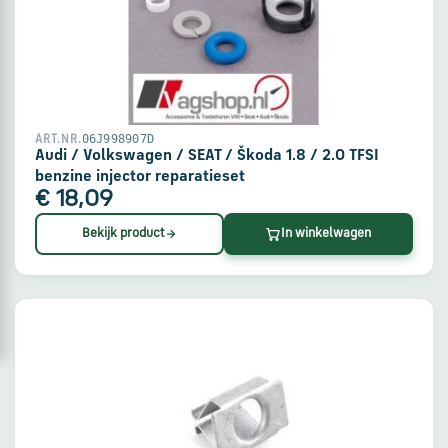
via
WhatsApp
Stuur
een
06J998907D
ART.NR.
e-
Audi / Volkswagen / SEAT / Škoda 1.8 / 2.0 TFSI
mail
benzine injector reparatieset
€ 18,09
Bekijk product
In winkelwagen
Handige
links
Bestellen
en
betalen
Levering