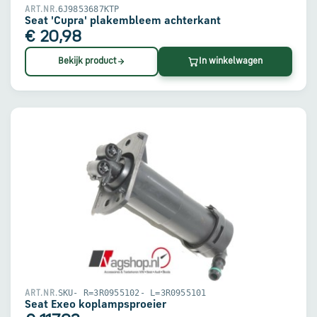
6J9853687KTP
ART.NR.
Seat 'Cupra' plakembleem achterkant
€ 20,98
Bekijk product
In winkelwagen
SKU- R=3R0955102- L=3R0955101
ART.NR.
Seat Exeo koplampsproeier