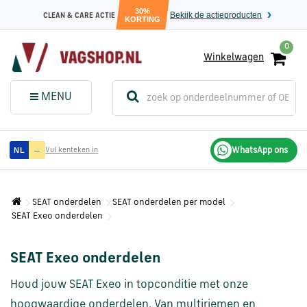
30%
Bekijk de actieproducten
CLEAN & CARE ACTIE
KORTING
0
Winkelwagen
(
Sluit dit
Menu
MENU
menuvenster
)
Audi
—
WhatsApp ons
NL
Vul kenteken in
onderdelen
SEAT onderdelen
SEAT onderdelen per model
Volkswagen
SEAT Exeo onderdelen
onderdelen
SEAT Exeo onderdelen
SEAT
onderdelen
Houd jouw SEAT Exeo in topconditie met onze
hoogwaardige onderdelen. Van multiriemen en