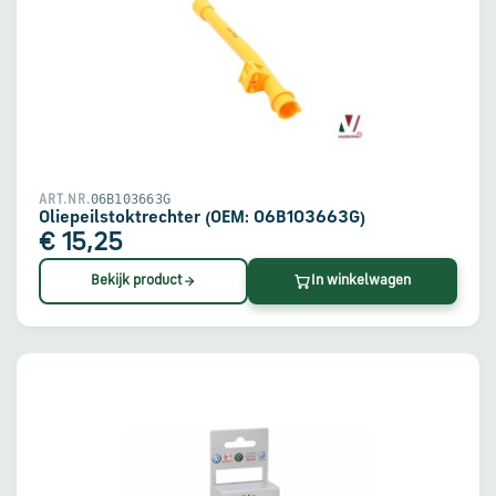
06B103663G
ART.NR.
Oliepeilstoktrechter (OEM: 06B103663G)
€ 15,25
Bekijk product
In winkelwagen