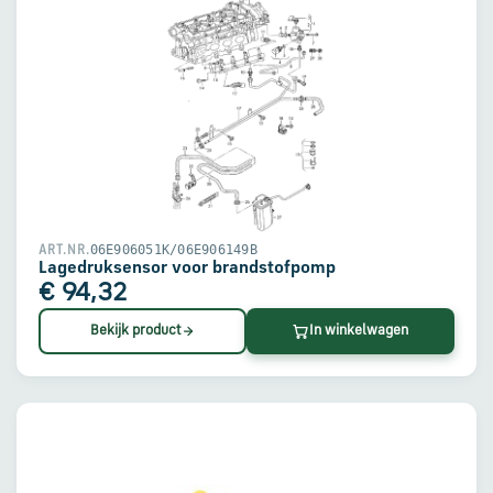
06E906051K/06E906149B
ART.NR.
Lagedruksensor voor brandstofpomp
€ 94,32
Bekijk product
In winkelwagen