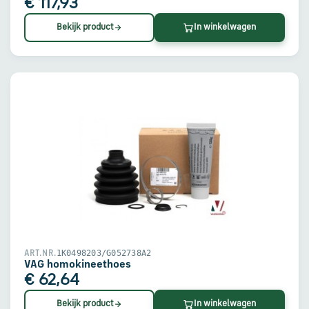
€ 117,93
Bekijk product
In winkelwagen
1K0498203/G052738A2
ART.NR.
VAG homokineethoes
€ 62,64
Bekijk product
In winkelwagen