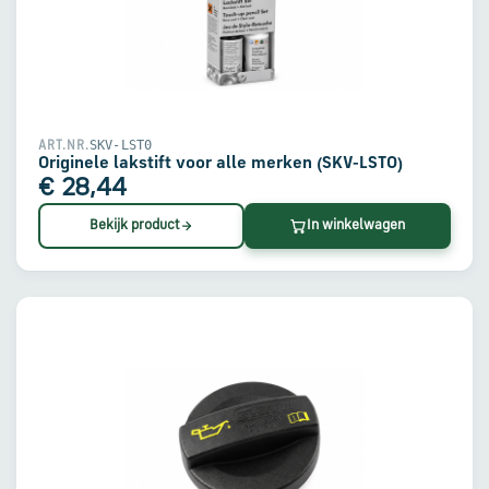
SKV-LST0
ART.NR.
Originele lakstift voor alle merken (SKV-LST0)
€ 28,44
Bekijk product
In winkelwagen