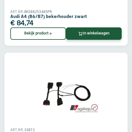
8H1862534A5PR
ART.NR.
Audi A4 (B6/B7) bekerhouder zwart
€ 84,74
Bekijk product
In winkelwagen
33872
ART.NR.