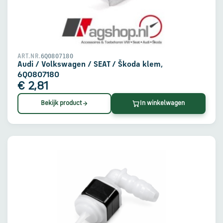
en
verzending
Retourinformatie
6Q0807180
ART.NR.
Audi / Volkswagen / SEAT / Škoda klem,
6Q0807180
Klantenservice
€ 2,81
Bekijk product
In winkelwagen