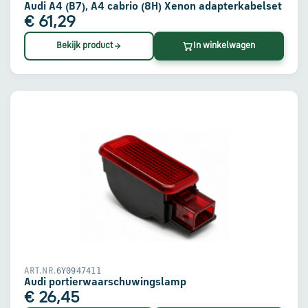
Audi A4 (B7), A4 cabrio (8H) Xenon adapterkabelset
€ 61,29
Bekijk product
In winkelwagen
6Y0947411
ART.NR.
Audi portierwaarschuwingslamp
€ 26,45