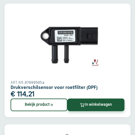
07690505a
ART.NR.
Drukverschilsensor voor roetfilter (DPF)
€ 114,21
Bekijk product
In winkelwagen