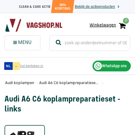
30%
Bekijk de actieproducten
CLEAN & CARE ACTIE
KORTING
0
Winkelwagen
(
Sluit dit
Menu
MENU
menuvenster
)
Audi
—
WhatsApp ons
NL
Vul kenteken in
onderdelen
Audi koplampen
Audi A6 C6 koplampreparatieset - links
Volkswagen
onderdelen
Audi A6 C6 koplampreparatieset -
links
SEAT
onderdelen