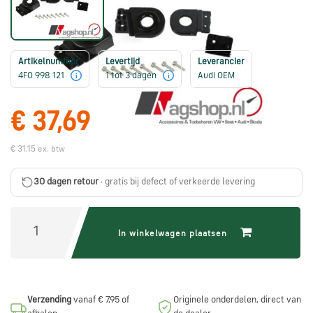
Škoda
onderdelen
Artikelnummer
Levertijd
Leverancier
CUPRA
4F0 998 121
1 tot 3 dagen
Audi OEM
i
i
onderdelen
€ 37,69
Zomeraanbiedingen
€ 31,15 ex. btw
30 dagen retour
· gratis bij defect of verkeerde levering
Kunnen
we
je
helpen?
In winkelwagen plaatsen
Stel
je
Verzending
vanaf € 7,95 of
Originele onderdelen, direct van
vraag