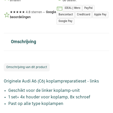
afhalen
de dealer.
via
iDEAL | Wero
PayPal
WhatsApp
★★★★★ 4.8 sterren —
Google
Bancontact
Creditcard
Apple Pay
beoordelingen
Google Pay
Stuur
een
e-
Omschrijving
mail
Handige
links
Omschrijving van dit product
Originele Audi A6 (C6) koplampreparatieset - links
Bestellen
en
Geschikt voor de linker koplamp-unit
betalen
1 set= 4x houder voor koplamp, 8x schroef
Past op alle type koplampen
Levering