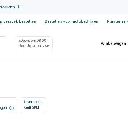
eproducten
p verzoek bestellen
Bestellen voor autobedrijven
Klantenser
Opent om 08:00
Winkelwagen
Naar klantenservice
Leverancier
dagen
Audi OEM
i