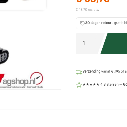
€ 48,70 ex. btw
30 dagen retour
· gratis b
Verzending
vanaf € 7,95 of 
★★★★★ 4.8 sterren —
Go