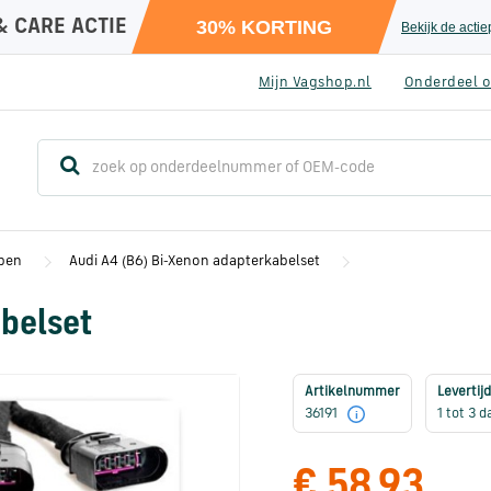
& CARE ACTIE
30% KORTING
Bekijk de acti
Mijn Vagshop.nl
Onderdeel o
pen
Audi A4 (B6) Bi-Xenon adapterkabelset
abelset
Artikelnummer
Levertijd
36191
1 tot 3 
i
€ 58,93