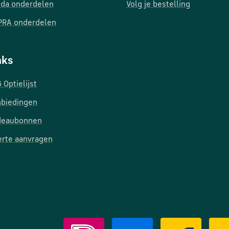
da onderdelen
Volg je bestelling
RA onderdelen
nks
 Optielijst
biedingen
deaubonnen
erte aanvragen