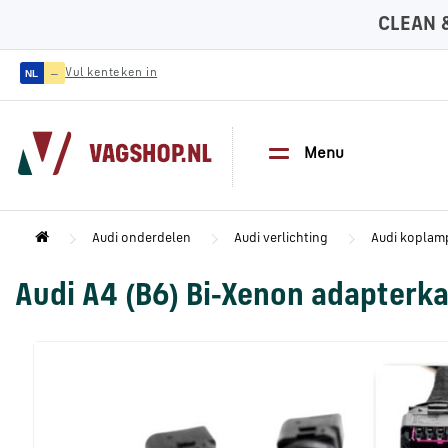
CLEAN 
—
Vul kenteken in
NL
Menu
Audi onderdelen
Audi verlichting
Audi koplam
Audi A4 (B6) Bi-Xenon adapterk