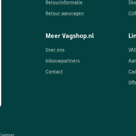
Retourinformatie
Ško
Retour aanvragen
CUP
Meer Vagshop.nl
Li
Over ons
VAG
Inbouwpartners
Aan
Contact
Ca
Off
claimer