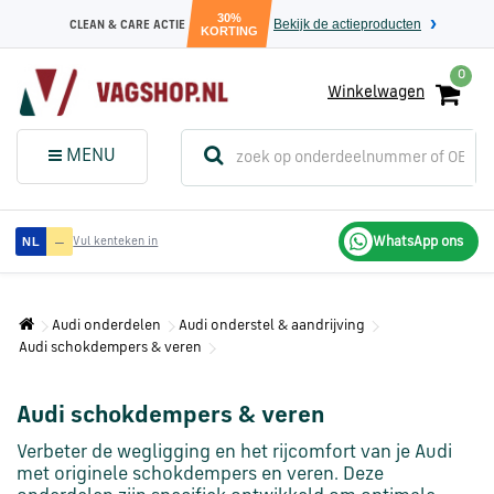
30%
Bekijk de actieproducten
CLEAN & CARE ACTIE
KORTING
0
Winkelwagen
(
Sluit dit
Menu
MENU
menuvenster
)
Audi
—
WhatsApp ons
NL
Vul kenteken in
onderdelen
Audi onderdelen
Audi onderstel & aandrijving
Volkswagen
Audi schokdempers & veren
onderdelen
Audi schokdempers & veren
SEAT
onderdelen
Verbeter de wegligging en het rijcomfort van je Audi
met originele schokdempers en veren. Deze