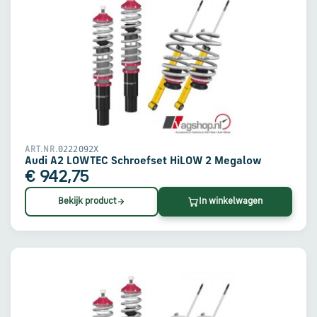
0222092X
ART.NR.
Audi A2 LOWTEC Schroefset HiLOW 2 Megalow
€ 942,75
Bekijk product
In winkelwagen