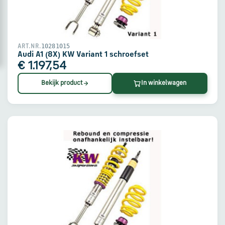
en
verzending
Retourinformatie
10281015
ART.NR.
Audi A1 (8X) KW Variant 1 schroefset
€ 1.197,54
Klantenservice
Bekijk product
In winkelwagen