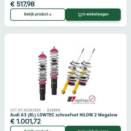
€ 517,98
Bekijk product
In winkelwagen
0230292X - 826090
ART.NR.
Audi A3 (8L) LOWTEC schroefset HiLOW 2 Megalow
€ 1.001,72