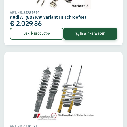
35281016
ART.NR.
Audi A1 (8X) KW Variant III schroefset
€ 2.029,36
Bekijk product
In winkelwagen
0310591
ART.NR.