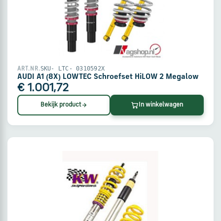
via
WhatsApp
Stuur
een
SKU- LTC- 0310592X
ART.NR.
e-
AUDI A1 (8X) LOWTEC Schroefset HiLOW 2 Megalow
mail
€ 1.001,72
Bekijk product
In winkelwagen
Handige
links
Bestellen
en
betalen
Levering