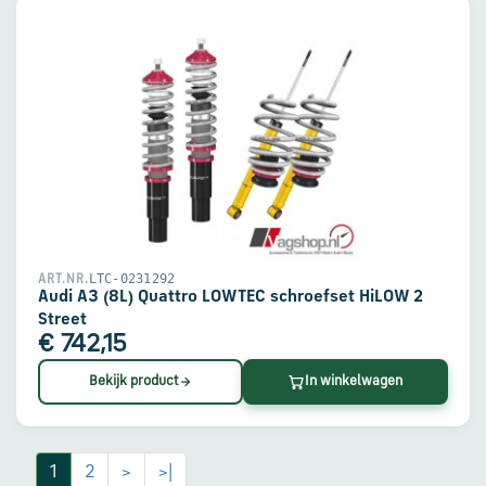
LTC-0231292
ART.NR.
Audi A3 (8L) Quattro LOWTEC schroefset HiLOW 2
Street
€ 742,15
Bekijk product
In winkelwagen
1
2
>
>|