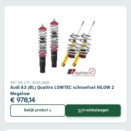
LTC-0231292X
ART.NR.
Audi A3 (8L) Quattro LOWTEC schroefset HiLOW 2
Megalow
€ 978,14
Bekijk product
In winkelwagen