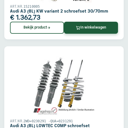
15210005
ART.NR.
Audi A3 (8L) KW variant 2 schroefset 30/70mm
€ 1.362,73
Bekijk product
In winkelwagen
2WD=0230291 -QUA=0231291
ART.NR.
Audi A3 (8L) LOWTEC COMP schroefset