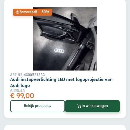
Zomerdeal!
-50%
4G0052133G
ART.NR.
Audi instapverlichting LED met logoprojectie van
Audi logo
€ 198,40
€ 99,00
Bekijk product
In winkelwagen