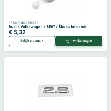
en
verzending
Retourinformatie
3B0955665C
ART.NR.
Audi / Volkswagen / SEAT / Škoda kniestuk
€ 5,32
Klantenservice
Bekijk product
In winkelwagen