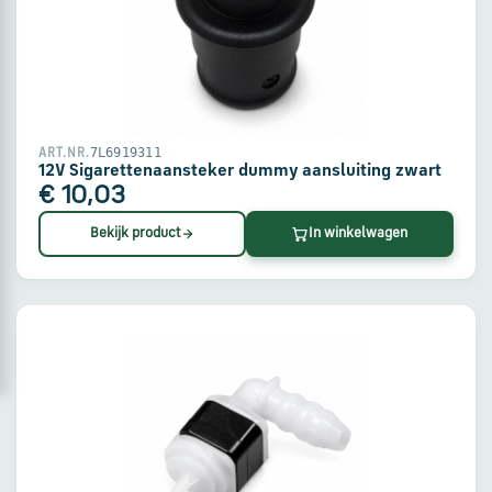
via
WhatsApp
Stuur
een
7L6919311
ART.NR.
e-
12V Sigarettenaansteker dummy aansluiting zwart
mail
€ 10,03
Bekijk product
In winkelwagen
Handige
links
Bestellen
en
betalen
Levering