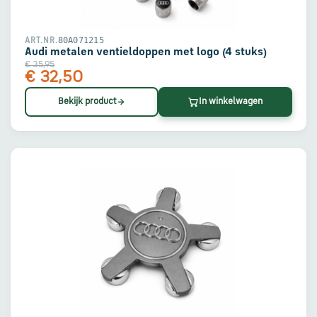
80A071215
ART.NR.
Audi metalen ventieldoppen met logo (4 stuks)
€ 35,95
€ 32,50
Bekijk product
In winkelwagen