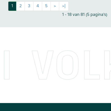
1
2
3
4
5
>
>|
1 - 18 van 81 (5 pagina's)