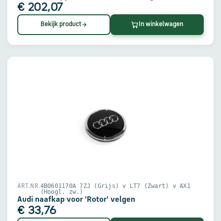
€ 202,07
Bekijk product
In winkelwagen
4B0601170A 7ZJ (Grijs) v LT7 (Zwart) v AX1
ART.NR.
(Hoogl. zw.)
Audi naafkap voor 'Rotor' velgen
€ 33,76