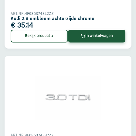
4F0853743L2ZZ
ART.NR.
Audi 2.8 embleem achterzijde chrome
€ 35,14
Bekijk product
In winkelwagen
4F0853743B2ZZ
ART.NR.