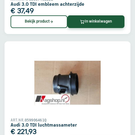
Audi 3.0 TDI embleem achterzijde
€ 37,49
Bekijk product
In winkelwagen
059906461Q
ART.NR.
Audi 3.0 TDI luchtmassameter
€ 221,93