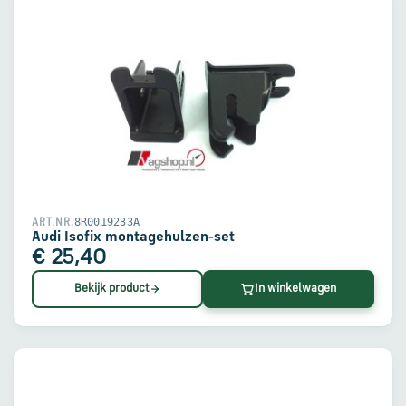
8R0019233A
ART.NR.
Audi Isofix montagehulzen-set
€ 25,40
Bekijk product
In winkelwagen