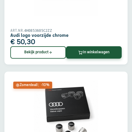
4H0853605C2ZZ
ART.NR.
Audi logo voorzijde chrome
€ 50,30
Bekijk product
In winkelwagen
Zomerdeal!
-10%