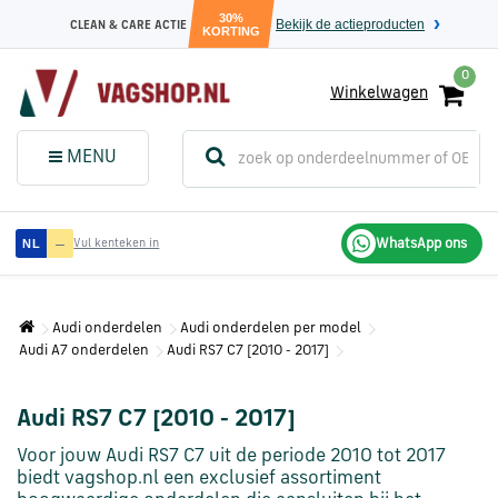
30%
Bekijk de actieproducten
CLEAN & CARE ACTIE
KORTING
0
Winkelwagen
(
Sluit dit
Menu
MENU
menuvenster
)
Audi
—
WhatsApp ons
NL
Vul kenteken in
onderdelen
Audi onderdelen
Audi onderdelen per model
Volkswagen
Audi A7 onderdelen
Audi RS7 C7 [2010 - 2017]
onderdelen
Audi RS7 C7 [2010 - 2017]
SEAT
onderdelen
Voor jouw Audi RS7 C7 uit de periode 2010 tot 2017
biedt vagshop.nl een exclusief assortiment