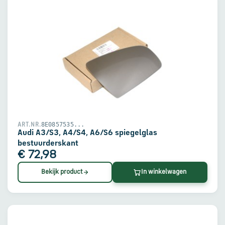
8E0857535...
ART.NR.
Audi A3/S3, A4/S4, A6/S6 spiegelglas
bestuurderskant
€ 72,98
Bekijk product
In winkelwagen