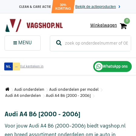
30%
Bekijk de actieproducten
CLEAN & CARE ACTIE
KORTING
0
Winkelwagen
(
Sluit dit
Menu
MENU
menuvenster
)
Audi
—
WhatsApp ons
NL
Vul kenteken in
onderdelen
Audi onderdelen
Audi onderdelen per model
Volkswagen
Audi A4 onderdelen
Audi A4 B6 [2000 - 2006]
onderdelen
Audi A4 B6 [2000 - 2006]
SEAT
onderdelen
Voor jouw Audi A4 B6 (2000–2006) biedt vagshop.nl
een breed assortiment onderdelen om je auto in