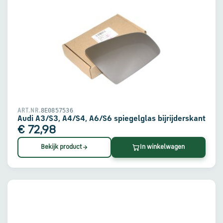
8E0857536
ART.NR.
Audi A3/S3, A4/S4, A6/S6 spiegelglas bijrijderskant
€ 72,98
Bekijk product
In winkelwagen