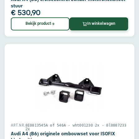
stuur
€ 530,90
Bekijk product
In winkelwagen
8E0813545A of 546A - wht001230 2x - 8l0887233
ART.NR.
2x
Audi A4 (B6) originele ombouwset voor ISOFIX