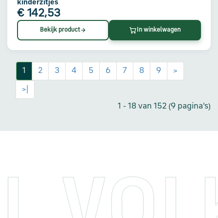
kinderzitjes
€ 142,53
Bekijk product
In winkelwagen
1
2
3
4
5
6
7
8
9
>
>|
1 - 18 van 152 (9 pagina's)