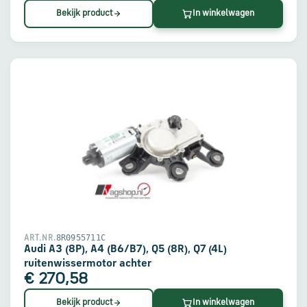
Bekijk product
In winkelwagen
8R0955711C
ART.NR.
Audi A3 (8P), A4 (B6/B7), Q5 (8R), Q7 (4L)
ruitenwissermotor achter
€ 270,58
Bekijk product
In winkelwagen