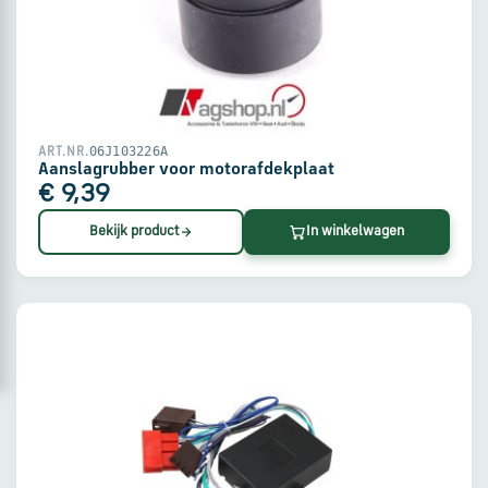
via
WhatsApp
Stuur
een
06J103226A
ART.NR.
e-
Aanslagrubber voor motorafdekplaat
mail
€ 9,39
Bekijk product
In winkelwagen
Handige
links
Bestellen
en
betalen
Levering