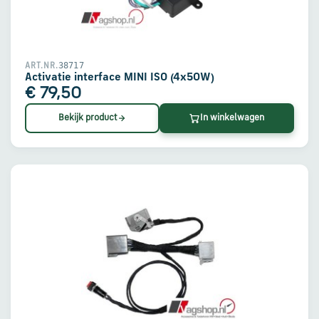
en
verzending
Retourinformatie
38717
ART.NR.
Activatie interface MINI ISO (4x50W)
€ 79,50
Klantenservice
Bekijk product
In winkelwagen