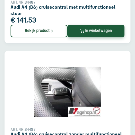
34487
ART.NR.
Audi A4 (B6) cruisecontrol met multifunctioneel
stuur
€ 141,53
Bekijk product
In winkelwagen
34487
ART.NR.
Audi A4 (B6) cruisecontrol zonder multifunctioneel