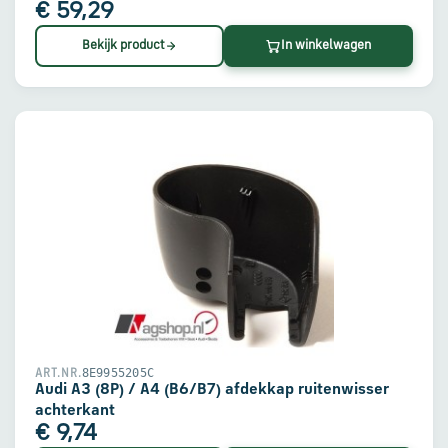
€ 59,29
Bekijk product
In winkelwagen
8E9955205C
ART.NR.
Audi A3 (8P) / A4 (B6/B7) afdekkap ruitenwisser
achterkant
€ 9,74