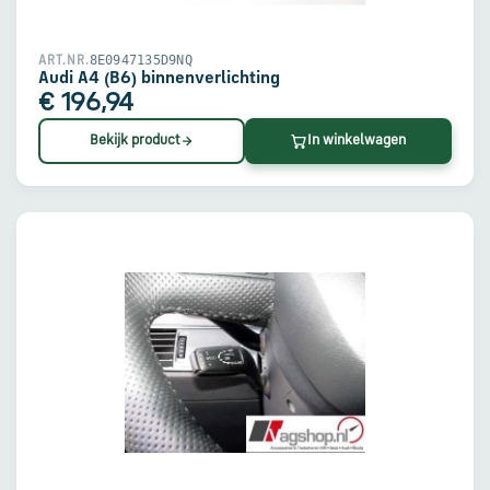
8E0947135D9NQ
ART.NR.
Audi A4 (B6) binnenverlichting
€ 196,94
Bekijk product
In winkelwagen