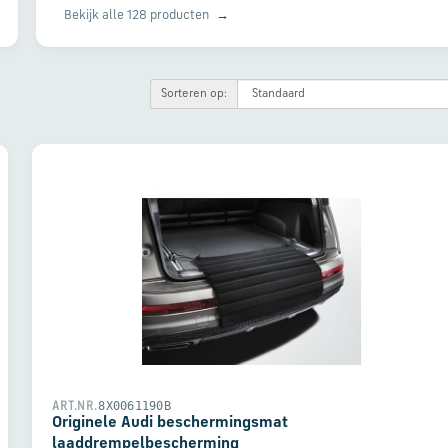
Bekijk alle 128 producten
→
Sorteren op:
8X0061190B
ART.NR.
Originele Audi beschermingsmat
laaddrempelbescherming