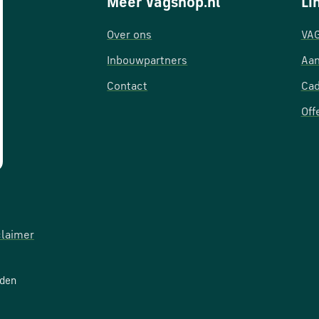
Meer Vagshop.nl
Li
Over ons
VAG
Inbouwpartners
Aan
Contact
Ca
Off
claimer
uden