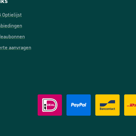
nks
 Optielijst
biedingen
deaubonnen
erte aanvragen