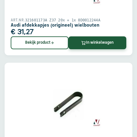
321601173A Z37 20x + 1x 8D0012244A
ART.NR.
Audi afdekkapjes (origineel) wielbouten
€ 31,27
Bekijk product
In winkelwagen