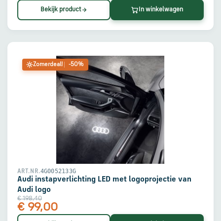
Bekijk product
In winkelwagen
Zomerdeal!
-50%
4G0052133G
ART.NR.
Audi instapverlichting LED met logoprojectie van
Audi logo
€ 198,40
€ 99,00