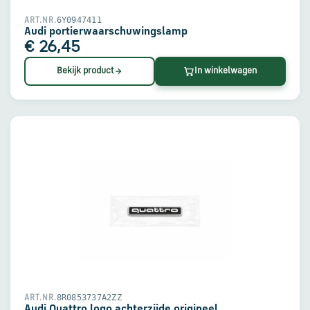
6Y0947411
ART.NR.
Audi portierwaarschuwingslamp
€ 26,45
Bekijk product
In winkelwagen
8R0853737A2ZZ
ART.NR.
Audi Quattro logo achterzijde origineel