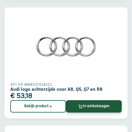
4H0853742A2ZZ
ART.NR.
Audi logo achterzijde voor A8, Q5, Q7 en R8
€ 53,18
Bekijk product
In winkelwagen