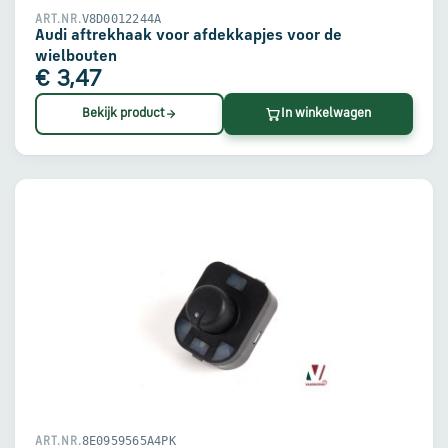
V8D0012244A
ART.NR.
Audi aftrekhaak voor afdekkapjes voor de
wielbouten
€ 3,47
Bekijk product
In winkelwagen
8E0959565A4PK
ART.NR.