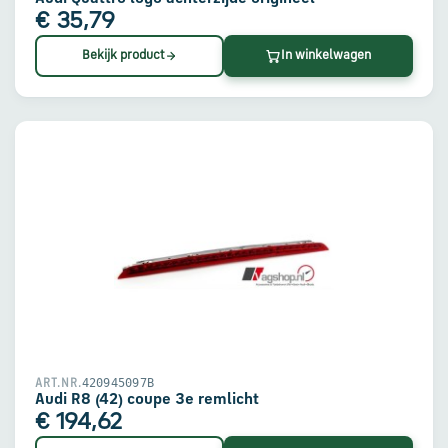
€ 35,79
Bekijk product
In winkelwagen
420945097B
ART.NR.
Audi R8 (42) coupe 3e remlicht
€ 194,62