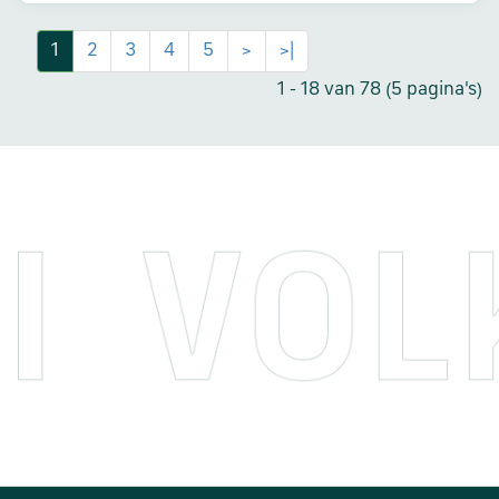
1
2
3
4
5
>
>|
1 - 18 van 78 (5 pagina's)