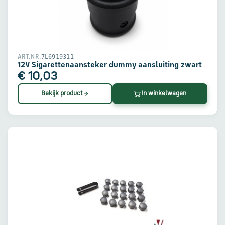
en
verzending
Retourinformatie
7L6919311
ART.NR.
12V Sigarettenaansteker dummy aansluiting zwart
€ 10,03
Klantenservice
Bekijk product
In winkelwagen