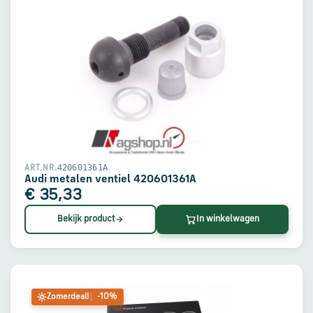
420601361A
ART.NR.
Audi metalen ventiel 420601361A
€ 35,33
Bekijk product
In winkelwagen
Zomerdeal!
-10%