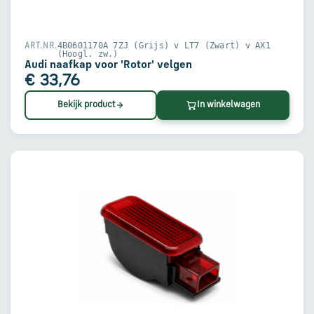
4B0601170A 7ZJ (Grijs) v LT7 (Zwart) v AX1
ART.NR.
(Hoogl. zw.)
Audi naafkap voor 'Rotor' velgen
€ 33,76
Bekijk product
In winkelwagen