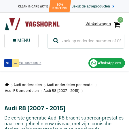
30%
Bekijk de actieproducten
CLEAN & CARE ACTIE
KORTING
0
Winkelwagen
(
Sluit dit
Menu
MENU
menuvenster
)
Audi
—
WhatsApp ons
NL
Vul kenteken in
onderdelen
Audi onderdelen
Audi onderdelen per model
Volkswagen
Audi R8 onderdelen
Audi R8 [2007 - 2015]
onderdelen
Audi R8 [2007 - 2015]
SEAT
onderdelen
De eerste generatie Audi R8 bracht supercar-prestaties
naar een geheel nieuw niveau, met zijn iconische