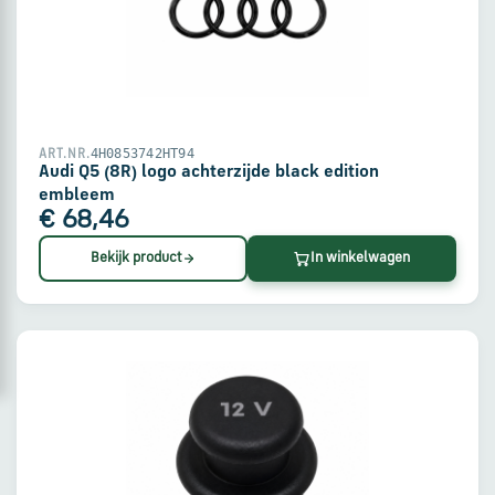
via
WhatsApp
Stuur
een
4H0853742HT94
ART.NR.
e-
Audi Q5 (8R) logo achterzijde black edition
mail
embleem
€ 68,46
Bekijk product
In winkelwagen
Handige
links
Bestellen
en
betalen
Levering