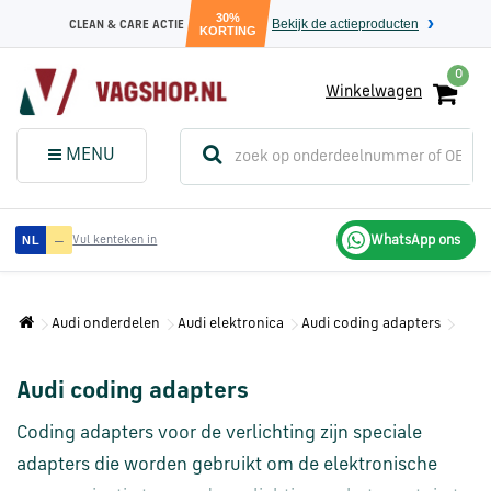
30%
Bekijk de actieproducten
CLEAN & CARE ACTIE
KORTING
0
Winkelwagen
(
Sluit dit
Menu
MENU
menuvenster
)
Audi
—
WhatsApp ons
NL
Vul kenteken in
onderdelen
Audi onderdelen
Audi elektronica
Audi coding adapters
Volkswagen
onderdelen
Audi coding adapters
SEAT
Coding adapters voor de verlichting zijn speciale
onderdelen
adapters die worden gebruikt om de elektronische