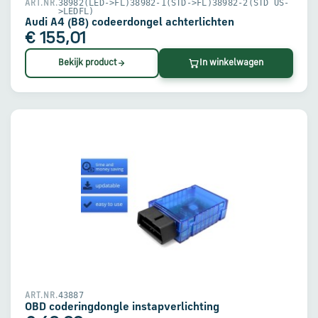
38982(LED->FL)38982-1(STD->FL)38982-2(STD US-
ART.NR.
>LEDFL)
Audi A4 (B8) codeerdongel achterlichten
€ 155,01
Bekijk product
In winkelwagen
43887
ART.NR.
OBD coderingdongle instapverlichting