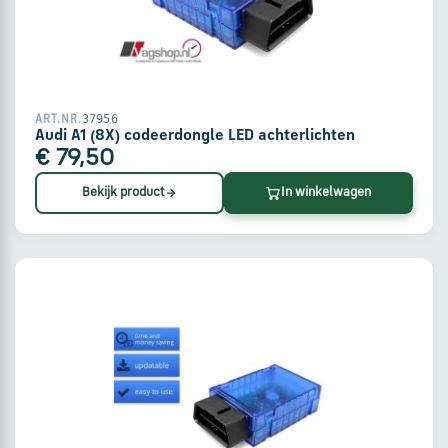
via
WhatsApp
Stuur
37956
ART.NR.
een
Audi A1 (8X) codeerdongle LED achterlichten
e-
€ 79,50
mail
Bekijk product
In winkelwagen
Handige
links
Bestellen
en
betalen
Levering