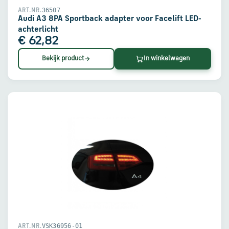
36507
ART.NR.
Audi A3 8PA Sportback adapter voor Facelift LED-
achterlicht
€ 62,82
Bekijk product
In winkelwagen
VSK36956-01
ART.NR.