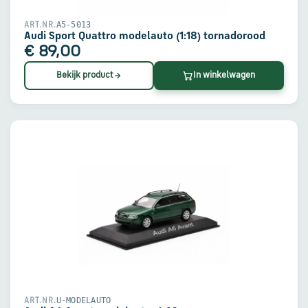
via
WhatsApp
A5-5013
ART.NR.
Audi Sport Quattro modelauto (1:18) tornadorood
€ 89,00
Stuur
Bekijk product
In winkelwagen
een
e-
mail
Handige
links
Bestellen
en
betalen
Levering
U-MODELAUTO
ART.NR.