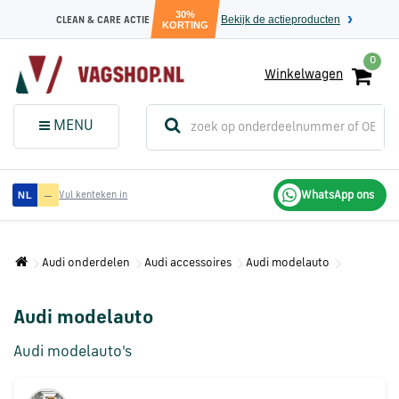
30%
Bekijk de actieproducten
CLEAN & CARE ACTIE
KORTING
0
Winkelwagen
(
Sluit dit
Menu
MENU
menuvenster
)
Audi
—
WhatsApp ons
NL
Vul kenteken in
onderdelen
Audi onderdelen
Audi accessoires
Audi modelauto
Volkswagen
onderdelen
Audi modelauto
SEAT
Audi modelauto's
onderdelen