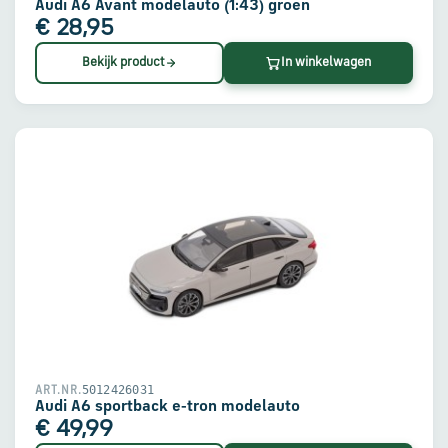
en
Audi A6 Avant modelauto (1:43) groen
verzending
€ 28,95
Bekijk product
In winkelwagen
Retourinformatie
Klantenservice
5012426031
ART.NR.
Audi A6 sportback e-tron modelauto
€ 49,99