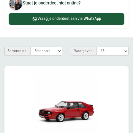
Staat je onderdeel niet online?
Škoda
onderdelen
Vraag je onderdeel aan via WhatsApp
CUPRA
onderdelen
Sorteren op:
Weergeven:
Zomeraanbiedingen
Kunnen
we
je
helpen?
Stel
je
vraag