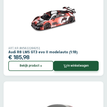
BV5022200251
ART.NR.
Audi R8 LMS GT3 evo II modelauto (1:18)
€ 185,98
Bekijk product
In winkelwagen