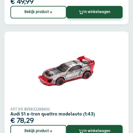
€ 49,99
Bekijk product
In winkelwagen
BV5022200431
ART.NR.
Audi S1 e-tron quattro modelauto (1:43)
€ 78,29
Bekijk product
In winkelwagen