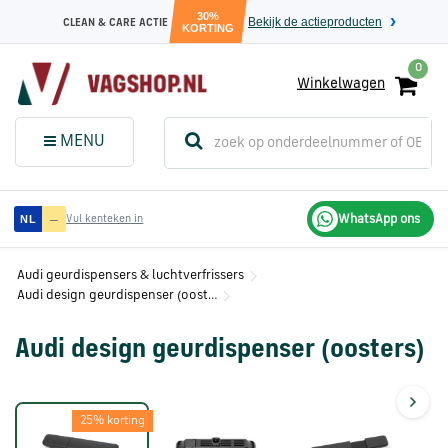
30%
Bekijk de actieproducten
CLEAN & CARE ACTIE
KORTING
0
Winkelwagen
(
Sluit dit
Menu
MENU
menuvenster
)
Audi
—
WhatsApp ons
NL
Vul kenteken in
onderdelen
Audi geurdispensers & luchtverfrissers
Audi design geurdispenser (oosters)
Volkswagen
onderdelen
Audi design geurdispenser (oosters)
SEAT
onderdelen
25% korting