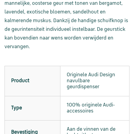
en
mannelijke, oosterse geur met tonen van bergamot,
verzending
lavendel, exotische bloemen, sandelhout en
kalmerende muskus. Dankzij de handige schuifknop is
Retourinformatie
de geurintensiteit individueel instelbaar. De geurstick
kan bovendien naar wens worden verwijderd en
Klantenservice
vervangen.
Originele Audi Design
Product
navulbare
geurdispenser
100% originele Audi-
Type
accessoires
Aan de vinnen van de
Bevestiging