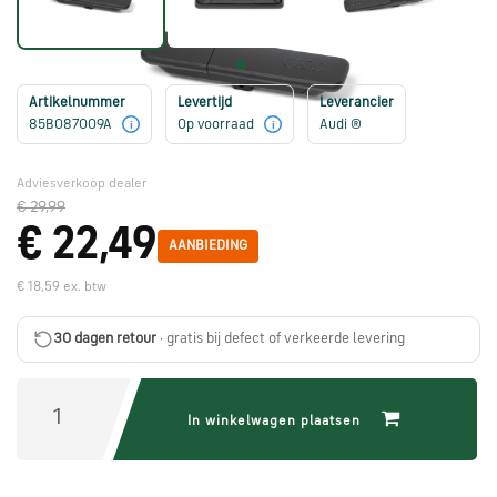
Škoda
onderdelen
Artikelnummer
Levertijd
Leverancier
CUPRA
85B087009A
Op voorraad
Audi ®
i
i
onderdelen
Adviesverkoop dealer
€ 29,99
Zomeraanbiedingen
€ 22,49
AANBIEDING
€ 18,59 ex. btw
Kunnen
we
30 dagen retour
· gratis bij defect of verkeerde levering
je
helpen?
In winkelwagen plaatsen
Stel
je
vraag