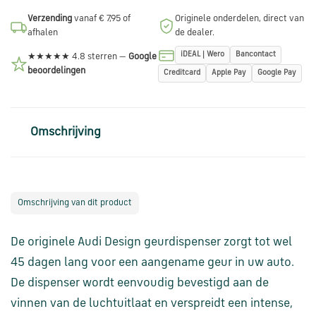
via
Verzending
vanaf € 7,95 of
Originele onderdelen, direct van
WhatsApp
afhalen
de dealer.
iDEAL | Wero
Bancontact
★★★★★ 4.8 sterren —
Google
beoordelingen
Creditcard
Apple Pay
Google Pay
Stuur
een
e-
mail
Omschrijving
Handige
links
Omschrijving van dit product
Bestellen
De originele Audi Design geurdispenser zorgt tot wel
en
betalen
45 dagen lang voor een aangename geur in uw auto.
De dispenser wordt eenvoudig bevestigd aan de
Levering
vinnen van de luchtuitlaat en verspreidt een intense,