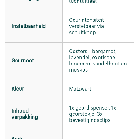
luchtuitlaat
Geurintensiteit
Instelbaarheid
verstelbaar via
schuifknop
Oosters – bergamot,
lavendel, exotische
Geurnoot
bloemen, sandelhout en
muskus
Kleur
Matzwart
1x geurdispenser, 1x
Inhoud
geurstokje, 3x
verpakking
bevestigingsclips