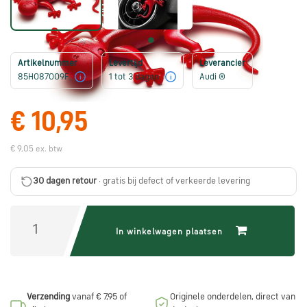
Škoda
onderdelen
Artikelnummer
Levertijd
Leverancier
CUPRA
85H087009F
1 tot 3 dagen
Audi ®
i
i
onderdelen
€ 10,95
Zomeraanbiedingen
€ 9,05 ex. btw
Kunnen
30 dagen retour
· gratis bij defect of verkeerde levering
we
je
helpen?
In winkelwagen plaatsen
Stel
je
Verzending
vanaf € 7,95 of
Originele onderdelen, direct van
vraag