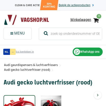
30%
Bekijk de actieproducten
CLEAN & CARE ACTIE
KORTING
0
Winkelwagen
(
Sluit dit
Menu
MENU
menuvenster
)
Audi
—
WhatsApp ons
NL
Vul kenteken in
onderdelen
Audi geurdispensers & luchtverfrissers
Audi gecko luchtverfrisser (rood)
Volkswagen
onderdelen
Audi gecko luchtverfrisser (rood)
SEAT
onderdelen