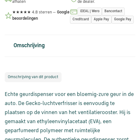
afhalen
de dealer.
via
WhatsApp
iDEAL | Wero
Bancontact
★★★★★ 4.8 sterren —
Google
beoordelingen
Creditcard
Apple Pay
Google Pay
Stuur
een
Omschrijving
e-
mail
Handige
Omschrijving van dit product
links
Echte geurdispenser voor een bloemig-zure geur in de
Bestellen
auto. De Gecko-luchtverfrisser is eenvoudig te
en
plaatsen op de vinnen van het ventilatierooster. Hij is
betalen
gemaakt van ethyleenvinylacetaat (EVA), een
geparfumeerd polymeer met ruimtelijke
Levering
geurmoleculen. De authentieke geurdispenser zorgt