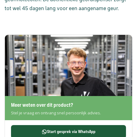
en
verzending
tot wel 45 dagen lang voor een aangename geur.
Retourinformatie
Klantenservice
Meer weten over dit product?
Stel je vraag en ontvang snel persoonlijk advies.
Start gesprek via WhatsApp