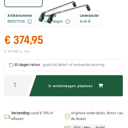
Škoda
onderdelen
Artikelnummer
Levertijd
Leverancier
8B5071126
1 tot 3 dagen
Audi ®
i
i
CUPRA
onderdelen
€ 374,95
€ 309,88 ex. btw
Zomeraanbiedingen
30 dagen retour
· gratis bij defect of verkeerde levering
Kunnen
we
In winkelwagen plaatsen
je
helpen?
Verzending
vanaf € 7,95 of
Originele onderdelen, direct van
Stel
afhalen
de dealer.
je
vraag
iDEAL | Wero
PayPal