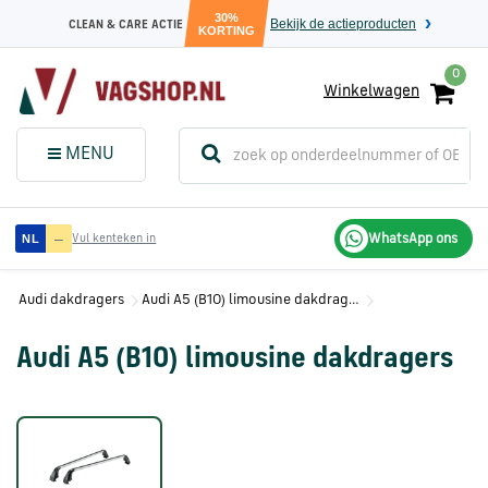
30%
Bekijk de actieproducten
CLEAN & CARE ACTIE
KORTING
0
Winkelwagen
(
Sluit dit
Menu
MENU
menuvenster
)
Audi
—
WhatsApp ons
NL
Vul kenteken in
onderdelen
Audi dakdragers
Audi A5 (B10) limousine dakdragers
Volkswagen
onderdelen
Audi A5 (B10) limousine dakdragers
SEAT
onderdelen