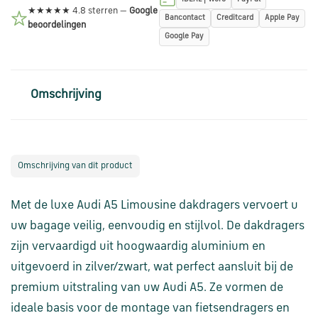
via
★★★★★ 4.8 sterren —
Google
Bancontact
Creditcard
Apple Pay
WhatsApp
beoordelingen
Google Pay
Stuur
een
Omschrijving
e-
mail
Omschrijving van dit product
Handige
links
Met de luxe Audi A5 Limousine dakdragers vervoert u
uw bagage veilig, eenvoudig en stijlvol. De dakdragers
Bestellen
en
zijn vervaardigd uit hoogwaardig aluminium en
betalen
uitgevoerd in zilver/zwart, wat perfect aansluit bij de
premium uitstraling van uw Audi A5. Ze vormen de
Levering
ideale basis voor de montage van fietsendragers en