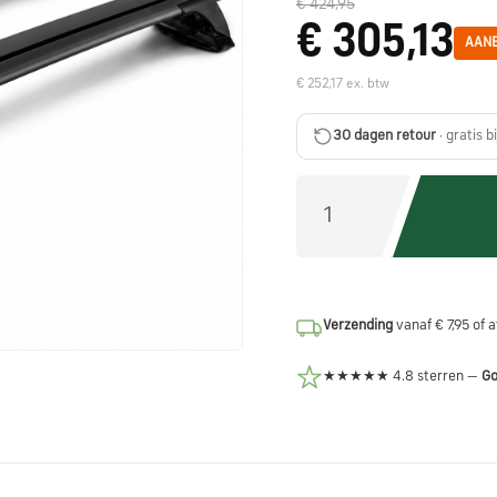
€ 424,95
€ 305,13
AANB
€ 252,17 ex. btw
30 dagen retour
· gratis b
Verzending
vanaf € 7,95 of 
★★★★★ 4.8 sterren —
Go