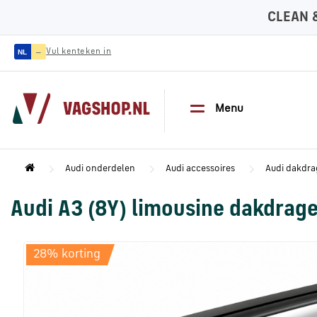
CLEAN 
—
Vul kenteken in
NL
Menu
Audi onderdelen
Audi accessoires
Audi dakdra
Audi A3 (8Y) limousine dakdrag
28% korting