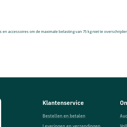
s en accessoires om de maximale belasting van 75 kg niet te overschrijden
Klantenservice
On
Bestellen en betalen
Aud
Leveringen en verzendingen
Vol