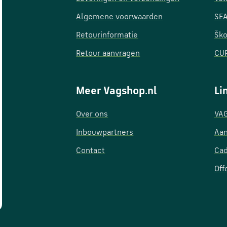
Algemene voorwaarden
SEA
Retourinformatie
Ško
Retour aanvragen
CUP
Meer Vagshop.nl
Li
Over ons
VAG
Inbouwpartners
Aan
Contact
Ca
Off