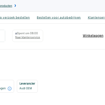
eproducten
p verzoek bestellen
Bestellen voor autobedrijven
Klantenser
Opent om 08:00
Winkelwagen
Naar klantenservice
Leverancier
dagen
Audi OEM
i