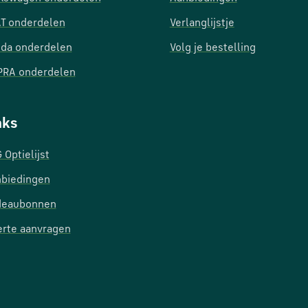
T onderdelen
Verlanglijstje
da onderdelen
Volg je bestelling
RA onderdelen
nks
 Optielijst
biedingen
deaubonnen
erte aanvragen