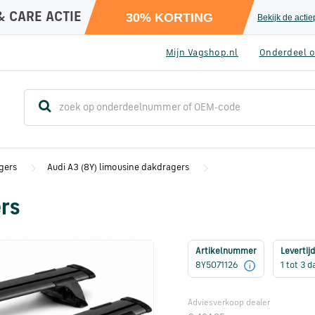
& CARE ACTIE
30% KORTING
Bekijk de acti
Mijn Vagshop.nl
Onderdeel o
gers
Audi A3 (8Y) limousine dakdragers
ers
Artikelnummer
Levertijd
8Y5071126
1 tot 3 
i
Adviesverkoop dealer