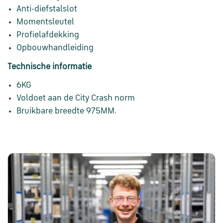
en
Anti-diefstalslot
verzending
Momentsleutel
Profielafdekking
Retourinformatie
Opbouwhandleiding
Technische informatie
Klantenservice
6KG
Voldoet aan de City Crash norm
Bruikbare breedte 975MM.