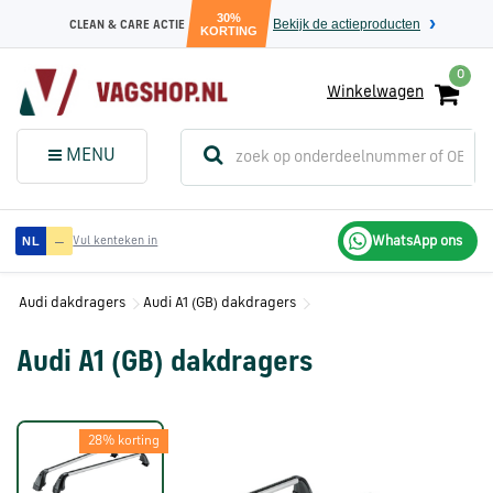
30%
Bekijk de actieproducten
CLEAN & CARE ACTIE
KORTING
0
Winkelwagen
(
Sluit dit
Menu
MENU
menuvenster
)
Audi
—
WhatsApp ons
NL
Vul kenteken in
onderdelen
Audi dakdragers
Audi A1 (GB) dakdragers
Volkswagen
onderdelen
Audi A1 (GB) dakdragers
SEAT
28% korting
onderdelen