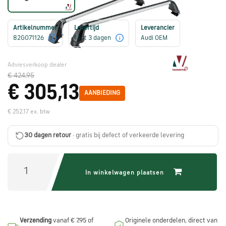
Škoda
onderdelen
Artikelnummer
Levertijd
Leverancier
82G071126
1 tot 3 dagen
Audi OEM
i
i
CUPRA
onderdelen
Adviesverkoop dealer
€ 424,95
€ 305,13
AANBIEDING
Zomeraanbiedingen
€ 252,17 ex. btw
Kunnen
30 dagen retour
· gratis bij defect of verkeerde levering
we
je
helpen?
In winkelwagen plaatsen
Stel
je
Verzending
vanaf € 7,95 of
Originele onderdelen, direct van
vraag