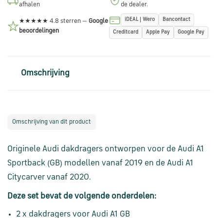
afhalen
de dealer.
via
WhatsApp
iDEAL | Wero
Bancontact
★★★★★ 4.8 sterren —
Google
beoordelingen
Creditcard
Apple Pay
Google Pay
Stuur
een
Omschrijving
e-
mail
Handige
Omschrijving van dit product
links
Originele Audi dakdragers ontworpen voor de Audi A1
Bestellen
Sportback (GB) modellen vanaf 2019 en de Audi A1
en
Citycarver vanaf 2020.
betalen
Deze set bevat de volgende onderdelen:
Levering
2 x dakdragers voor Audi A1 GB