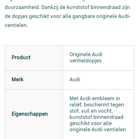
en
verzending
duurzaamheid. Dankzij de kunststof binnendraad zijn
de dopjes geschikt voor alle gangbare originele Audi-
ventielen.
Retourinformatie
Klantenservice
Originele Audi
Product
ventieldopjes
Merk
Audi
Met Audi-embleem in
reliëf, beschermt tegen
stof, vuil en vocht,
Eigenschappen
kunststof binnendraad
geschikt voor alle
originele Audi-ventielen