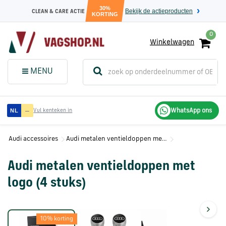
30%
Bekijk de actieproducten
CLEAN & CARE ACTIE
KORTING
0
Winkelwagen
(
Sluit dit
Menu
MENU
menuvenster
)
Audi
—
WhatsApp ons
NL
Vul kenteken in
onderdelen
Audi accessoires
Audi metalen ventieldoppen met logo (4 stuks)
Volkswagen
onderdelen
Audi metalen ventieldoppen met
logo (4 stuks)
SEAT
onderdelen
10% korting