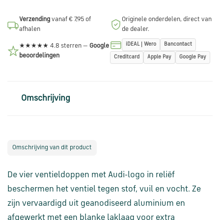
via
WhatsApp
Verzending
vanaf € 7,95 of
Originele onderdelen, direct van
afhalen
de dealer.
iDEAL | Wero
Bancontact
★★★★★ 4.8 sterren —
Google
Stuur
beoordelingen
Creditcard
Apple Pay
Google Pay
een
e-
mail
Omschrijving
Handige
links
Omschrijving van dit product
Bestellen
en
De vier ventieldoppen met Audi-logo in reliëf
betalen
beschermen het ventiel tegen stof, vuil en vocht. Ze
zijn vervaardigd uit geanodiseerd aluminium en
Levering
afgewerkt met een blanke laklaag voor extra