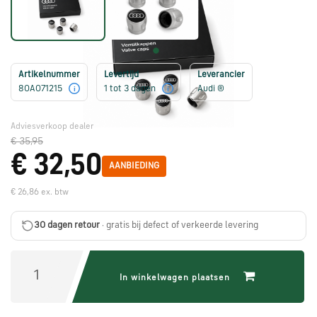
Škoda
onderdelen
Artikelnummer
Levertijd
Leverancier
CUPRA
80A071215
1 tot 3 dagen
Audi ®
onderdelen
i
i
Adviesverkoop dealer
Zomeraanbiedingen
€ 35,95
€ 32,50
AANBIEDING
Kunnen
€ 26,86 ex. btw
we
je
30 dagen retour
· gratis bij defect of verkeerde levering
helpen?
In winkelwagen plaatsen
Stel
je
vraag