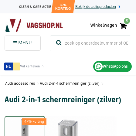
30%
Bekijk de actieproducten
CLEAN & CARE ACTIE
KORTING
0
Winkelwagen
(
Sluit dit
Menu
MENU
menuvenster
)
Audi
—
WhatsApp ons
NL
Vul kenteken in
onderdelen
Audi accessoires
Audi 2-in-1 schermreiniger (zilver)
Volkswagen
onderdelen
Audi 2-in-1 schermreiniger (zilver)
SEAT
47% korting
onderdelen