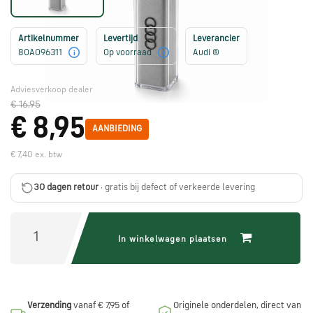
Škoda
onderdelen
Artikelnummer
Levertijd
Leverancier
80A096311
Op voorraad
Audi ®
i
i
CUPRA
onderdelen
Adviesverkoop dealer
€ 16,95
€ 8,95
AANBIEDING
Zomeraanbiedingen
€ 7,40 ex. btw
Kunnen
30 dagen retour
· gratis bij defect of verkeerde levering
we
je
helpen?
In winkelwagen plaatsen
Stel
je
Verzending
vanaf € 7,95 of
Originele onderdelen, direct van
vraag