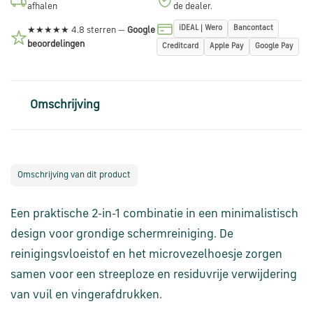
afhalen
de dealer.
via
WhatsApp
iDEAL | Wero
Bancontact
★★★★★ 4.8 sterren —
Google
beoordelingen
Creditcard
Apple Pay
Google Pay
Stuur
een
Omschrijving
e-
mail
Handige
Omschrijving van dit product
links
Een praktische 2-in-1 combinatie in een minimalistisch
Bestellen
design voor grondige schermreiniging. De
en
reinigingsvloeistof en het microvezelhoesje zorgen
betalen
samen voor een streeploze en residuvrije verwijdering
van vuil en vingerafdrukken.
Levering