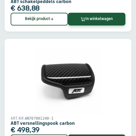
en
ABT schakelpeddels carbon
verzending
€ 638,88
Bekijk product
In winkelwagen
Retourinformatie
Klantenservice
AN707001240-1
ART.NR.
ABT versnellingspook carbon
€ 498,39