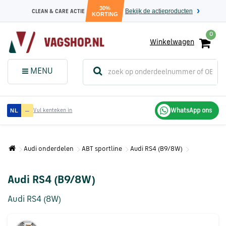
30%
Bekijk de actieproducten
CLEAN & CARE ACTIE
KORTING
0
Winkelwagen
(
Sluit dit
Menu
MENU
menuvenster
)
Audi
—
WhatsApp ons
NL
Vul kenteken in
onderdelen
Audi onderdelen
ABT sportline
Audi RS4 (B9/8W)
Volkswagen
onderdelen
Audi RS4 (B9/8W)
SEAT
Audi RS4 (8W)
onderdelen