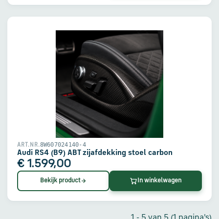
8W607024140-4
ART.NR.
Audi RS4 (B9) ABT zijafdekking stoel carbon
€ 1.599,00
Bekijk product
In winkelwagen
1 - 5 van 5 (1 pagina's)