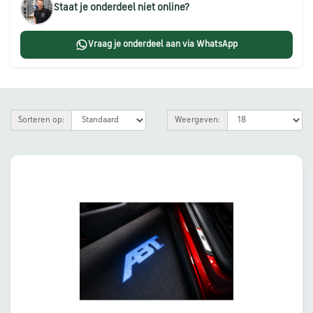
Staat je onderdeel niet online?
Škoda
onderdelen
Vraag je onderdeel aan via WhatsApp
CUPRA
onderdelen
Sorteren op:
Weergeven:
Zomeraanbiedingen
Kunnen
we
je
helpen?
Stel
je
vraag