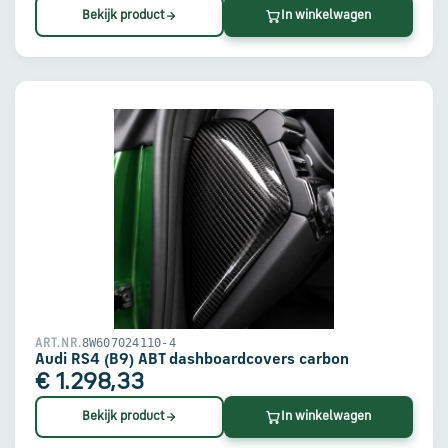
Bekijk product
In winkelwagen
8W607024110-4
ART.NR.
Audi RS4 (B9) ABT dashboardcovers carbon
€ 1.298,33
Bekijk product
In winkelwagen