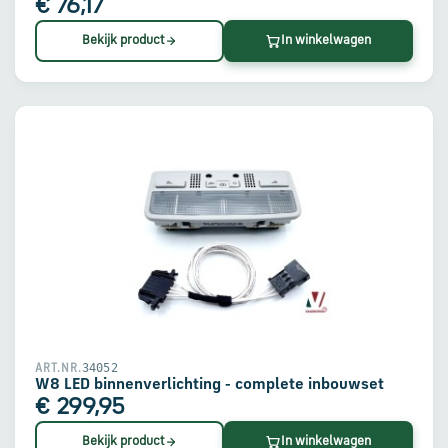
€ 76,17
Bekijk product
In winkelwagen
34052
ART.NR.
W8 LED binnenverlichting - complete inbouwset
€ 299,95
Bekijk product
In winkelwagen