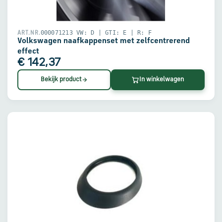
000071213 VW: D | GTI: E | R: F
ART.NR.
Volkswagen naafkappenset met zelfcentrerend
effect
€ 142,37
Bekijk product
In winkelwagen