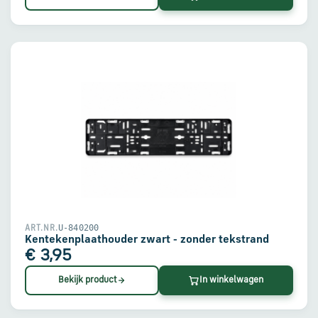
U-840200
ART.NR.
Kentekenplaathouder zwart - zonder tekstrand
€ 3,95
Bekijk product
In winkelwagen