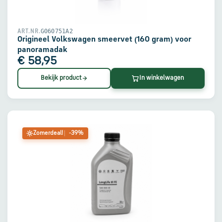
G060751A2
ART.NR.
Origineel Volkswagen smeervet (160 gram) voor
panoramadak
€ 58,95
Bekijk product
In winkelwagen
Zomerdeal!
-39%