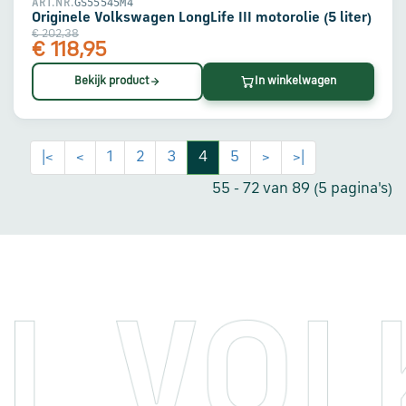
GS55545M4
ART.NR.
Originele Volkswagen LongLife III motorolie (5 liter)
€ 202,38
€ 118,95
Bekijk product
In winkelwagen
|<
<
1
2
3
4
5
>
>|
55 - 72 van 89 (5 pagina's)