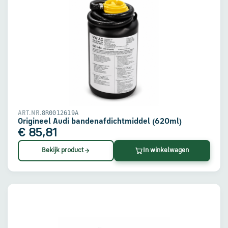
8R0012619A
ART.NR.
Origineel Audi bandenafdichtmiddel (620ml)
€ 85,81
Bekijk product
In winkelwagen