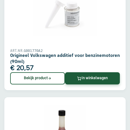
G001770A2
ART.NR.
Origineel Volkswagen additief voor benzinemotoren
(90ml)
€ 20,57
Bekijk product
In winkelwagen