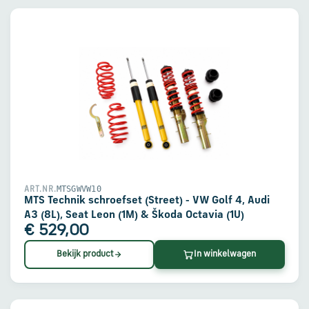
MTSGWVW10
ART.NR.
MTS Technik schroefset (Street) - VW Golf 4, Audi
A3 (8L), Seat Leon (1M) & Škoda Octavia (1U)
€ 529,00
Bekijk product
In winkelwagen