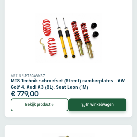
MTSGWVW87
ART.NR.
MTS Technik schroefset (Street) camberplates - VW
Golf 4, Audi A3 (8L), Seat Leon (1M)
€ 779,00
Bekijk product
In winkelwagen