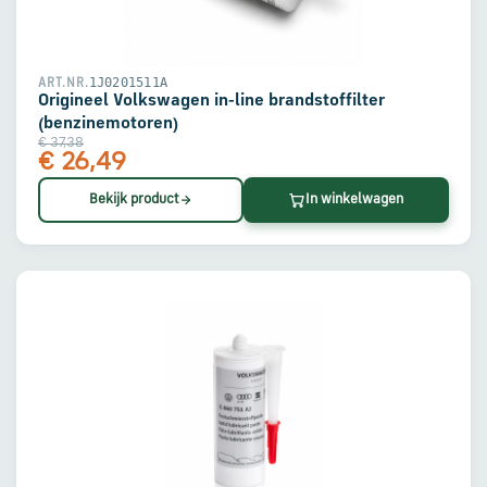
1J0201511A
ART.NR.
Origineel Volkswagen in-line brandstoffilter
(benzinemotoren)
€ 37,38
€ 26,49
Bekijk product
In winkelwagen