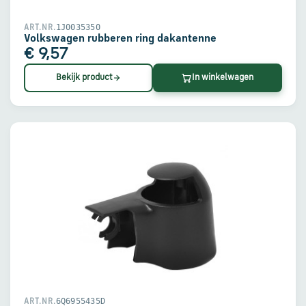
1J0035350
ART.NR.
Volkswagen rubberen ring dakantenne
€ 9,57
Bekijk product
In winkelwagen
6Q6955435D
ART.NR.