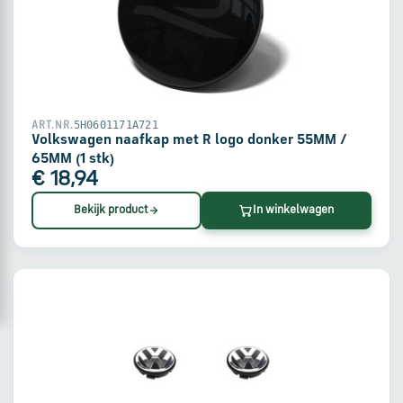
via
WhatsApp
Stuur
een
5H0601171A721
ART.NR.
e-
Volkswagen naafkap met R logo donker 55MM /
mail
65MM (1 stk)
€ 18,94
Bekijk product
In winkelwagen
Handige
links
Bestellen
en
betalen
Levering