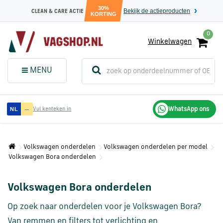
30%
Bekijk de actieproducten
CLEAN & CARE ACTIE
KORTING
0
Winkelwagen
(
Sluit dit
Menu
MENU
menuvenster
)
Audi
—
WhatsApp ons
NL
Vul kenteken in
onderdelen
Volkswagen onderdelen
Volkswagen onderdelen per model
Volkswagen
Volkswagen Bora onderdelen
onderdelen
Volkswagen Bora onderdelen
SEAT
onderdelen
Op zoek naar onderdelen voor je Volkswagen Bora?
Van remmen en filters tot verlichting en