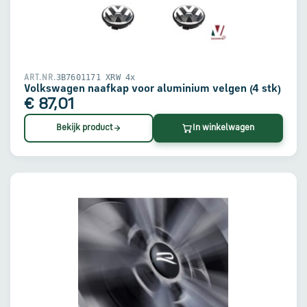
en
verzending
Retourinformatie
3B7601171 XRW 4x
ART.NR.
Volkswagen naafkap voor aluminium velgen (4 stk)
€ 87,01
Klantenservice
Bekijk product
In winkelwagen