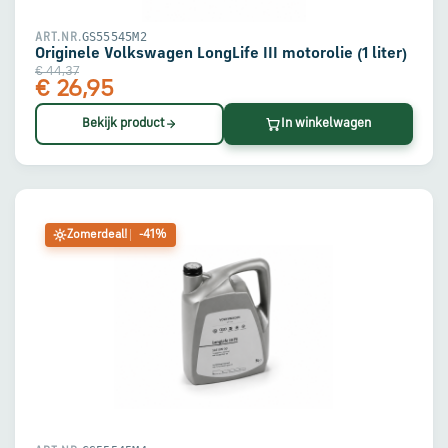
GS55545M2
ART.NR.
Originele Volkswagen LongLife III motorolie (1 liter)
€ 44,37
€ 26,95
Bekijk product
In winkelwagen
Zomerdeal!
-41%