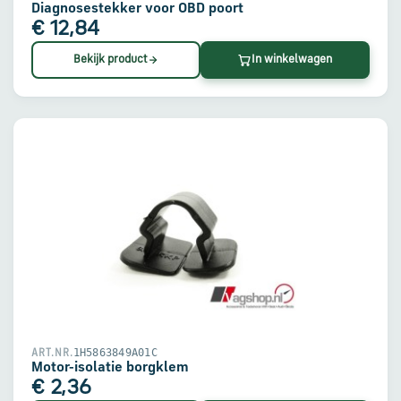
Diagnosestekker voor OBD poort
€ 12,84
Bekijk product
In winkelwagen
1H5863849A01C
ART.NR.
Motor-isolatie borgklem
€ 2,36