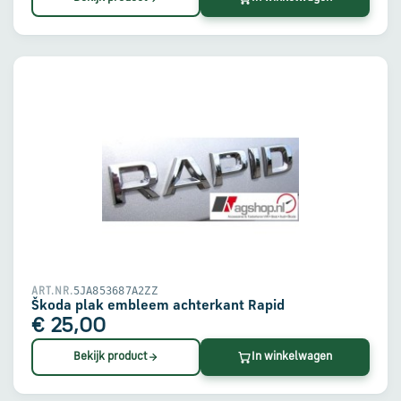
5JA853687A2ZZ
ART.NR.
Škoda plak embleem achterkant Rapid
€ 25,00
Bekijk product
In winkelwagen