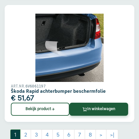
6V6061197
ART.NR.
Škoda Rapid achterbumper beschermfolie
€ 51,67
Bekijk product
In winkelwagen
1
2
3
4
5
6
7
8
>
>|