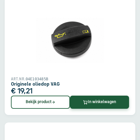
04E103485B
ART.NR.
Originele oliedop VAG
€ 19,21
Bekijk product
In winkelwagen