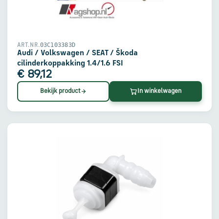
en
verzending
Retourinformatie
03C103383D
ART.NR.
Audi / Volkswagen / SEAT / Škoda
cilinderkoppakking 1.4/1.6 FSI
€ 89,12
Klantenservice
Bekijk product
In winkelwagen