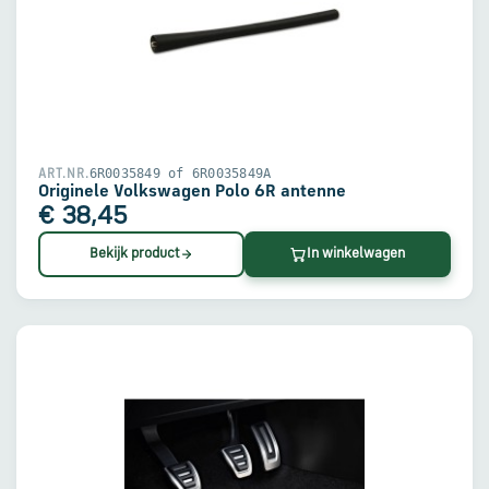
6R0035849 of 6R0035849A
ART.NR.
Originele Volkswagen Polo 6R antenne
€ 38,45
Bekijk product
In winkelwagen