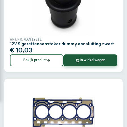
via
WhatsApp
Stuur
een
7L6919311
ART.NR.
e-
12V Sigarettenaansteker dummy aansluiting zwart
mail
€ 10,03
Bekijk product
In winkelwagen
Handige
links
Bestellen
en
betalen
Levering