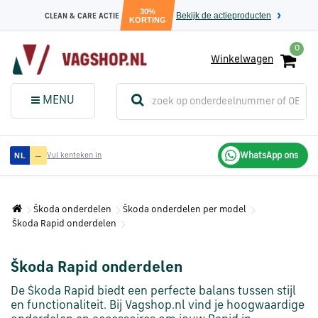
30%
Bekijk de actieproducten
CLEAN & CARE ACTIE
KORTING
0
Winkelwagen
(
Sluit dit
Menu
MENU
menuvenster
)
Audi
—
WhatsApp ons
NL
Vul kenteken in
onderdelen
Škoda onderdelen
Škoda onderdelen per model
Volkswagen
Škoda Rapid onderdelen
onderdelen
Škoda Rapid onderdelen
SEAT
onderdelen
De Škoda Rapid biedt een perfecte balans tussen stijl
en functionaliteit. Bij Vagshop.nl vind je hoogwaardige