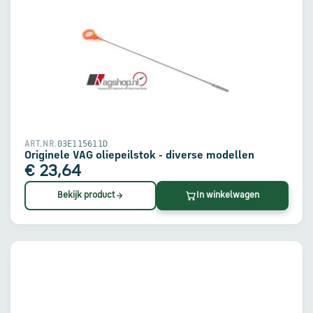
03E115611D
ART.NR.
Originele VAG oliepeilstok - diverse modellen
€ 23,64
Bekijk product
In winkelwagen