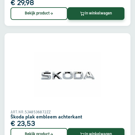
€ 29,98
Bekijk product
In winkelwagen
5JA8536872ZZ
ART.NR.
Škoda plak embleem achterkant
€ 23,53
Bekijk product
In winkelwagen