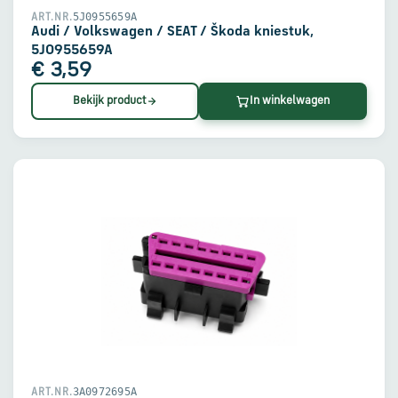
5J0955659A
ART.NR.
Audi / Volkswagen / SEAT / Škoda kniestuk,
5J0955659A
€ 3,59
Bekijk product
In winkelwagen
3A0972695A
ART.NR.