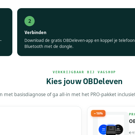
Verbinden
—
Download de gratis OBDeleven-app en koppel je telefoon
Bluetooth met de dongle.
VERKRIJGBAAR BIJ VAGSHOP
Kies jouw OBDeleven
n met basisdiagnose of ga all-in met het PRO-pakket inclusief
−16%
PR
OB
€ 1