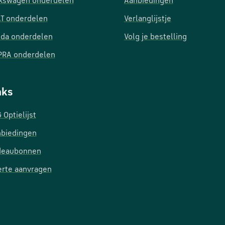
kswagen onderdelen
Aanbiedingen
T onderdelen
Verlanglijstje
da onderdelen
Volg je bestelling
RA onderdelen
nks
 Optielijst
biedingen
deaubonnen
erte aanvragen