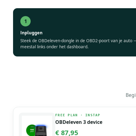
Inpluggen
Steek de OBDeleven-dongle in de OBD2-poort van je auto 
meestal links onder het dashboard.
Begi
FREE PLAN · INSTAP
OBDeleven 3 device
€ 87,95