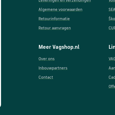
Leveringen en verzendingen
Vol
Algemene voorwaarden
SEA
Retourinformatie
Ško
Retour aanvragen
CUP
Meer Vagshop.nl
Li
Over ons
VAG
Inbouwpartners
Aan
Contact
Ca
Off