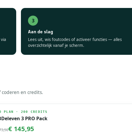
Aan de slag
 via
Lees uit, wis foutcodes of activeer functies — alles
overzichtelijk vanaf je scherm.
 coderen en credits.
O PLAN · 200 CREDITS
Deleven 3 PRO Pack
€ 145,95
73,50