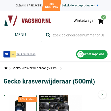
30%
Bekijk de actieproducten
CLEAN & CARE ACTIE
KORTING
0
Winkelwagen
(
Sluit dit
Menu
MENU
menuvenster
)
Audi
—
WhatsApp ons
NL
Vul kenteken in
onderdelen
Gecko krasverwijderaar (500ml)
Volkswagen
onderdelen
Gecko krasverwijderaar (500ml)
SEAT
12% korting
onderdelen