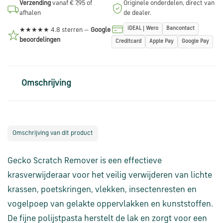
Verzending
vanaf € 7,95 of
Originele onderdelen, direct van
via
afhalen
de dealer.
WhatsApp
iDEAL | Wero
Bancontact
★★★★★ 4.8 sterren —
Google
beoordelingen
Creditcard
Apple Pay
Google Pay
Stuur
een
e-
Omschrijving
mail
Handige
links
Omschrijving van dit product
Gecko Scratch Remover is een effectieve
Bestellen
en
krasverwijderaar voor het veilig verwijderen van lichte
betalen
krassen, poetskringen, vlekken, insectenresten en
vogelpoep van gelakte oppervlakken en kunststoffen.
Levering
De fijne polijstpasta herstelt de lak en zorgt voor een