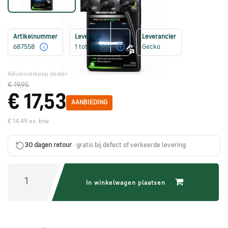
Škoda
onderdelen
Artikelnummer
Levertijd
Leverancier
687558
1 tot 3 dagen
Gecko
i
i
CUPRA
onderdelen
Adviesverkoop dealer
€ 19,95
€ 17,53
Zomeraanbiedingen
AANBIEDING
€ 14,49 ex. btw
Kunnen
30 dagen retour
· gratis bij defect of verkeerde levering
we
je
helpen?
In winkelwagen plaatsen
Stel
je
vraag