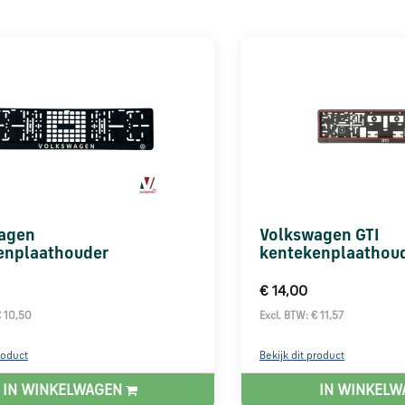
agen
Volkswagen GTI
enplaathouder
kentekenplaathou
€ 14,00
€ 10,50
Excl. BTW: € 11,57
roduct
Bekijk dit product
IN WINKELWAGEN
IN WINKEL