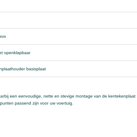
 mm
iet openklapbaar
nplaathouder basisplaat
aarbij een eenvoudige, nette en stevige montage van de kentekenplaat
spunten passend zijn voor uw voertuig.