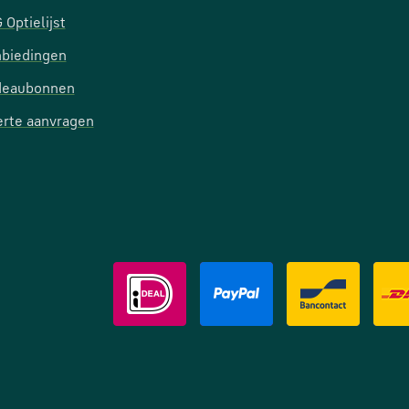
 Optielijst
biedingen
deaubonnen
erte aanvragen