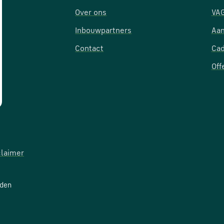
Over ons
VAG
Inbouwpartners
Aan
Contact
Ca
Off
claimer
uden