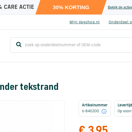
& CARE ACTIE
30% KORTING
Bekijk de acti
Mijn Vagshop.nl
Onderdeel o
nder tekstrand
Artikelnummer
Levertijd
U-840200
Op voor
i
€ 3,95