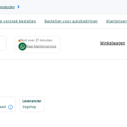
eproducten
p verzoek bestellen
Bestellen voor autobedrijven
Klantenser
Sluit over 27 minuten
Winkelwagen
Naar klantenservice
Leverancier
raad
Vagshop
i