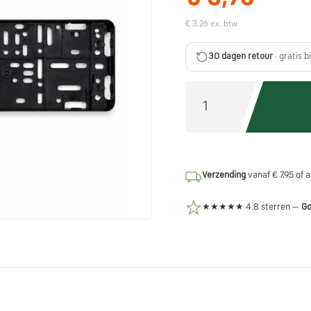
€ 3,26 ex. btw
30 dagen retour
· gratis b
Verzending
vanaf € 7,95 of 
★★★★★ 4.8 sterren —
Go