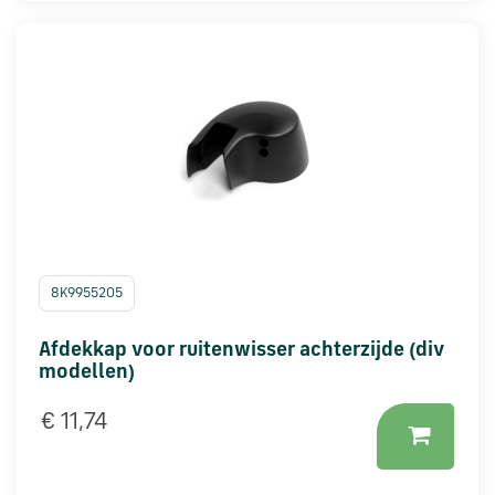
via
WhatsApp
Stuur
een
e-
mail
Handige
links
8K9955205
Afdekkap voor ruitenwisser achterzijde (div
Bestellen
modellen)
en
betalen
€ 11,74
Levering