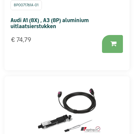
8P0071761A-01
Audi A1 (8X) , A3 (8P) aluminium
uitlaatsierstukken
€ 74,79