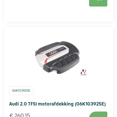
06K103925E
Audi 2.0 TFSI motorafdekking (06K103925E)
€ 260,15