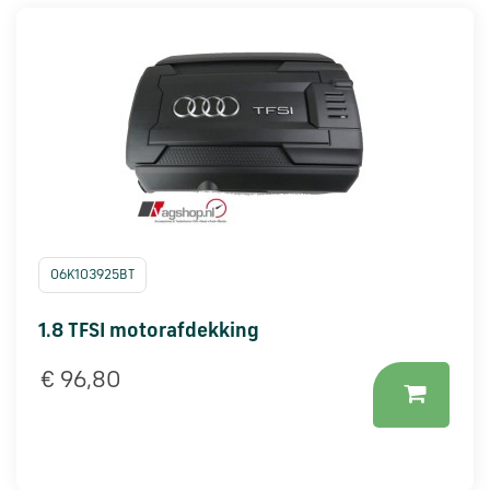
Škoda
onderdelen
CUPRA
onderdelen
Zomeraanbiedingen
06K103925BT
Kunnen
we
1.8 TFSI motorafdekking
je
helpen?
€ 96,80
Stel
je
vraag