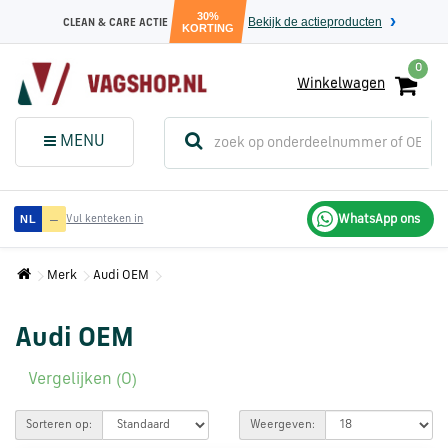
30%
Bekijk de actieproducten
CLEAN & CARE ACTIE
KORTING
0
Winkelwagen
(
Sluit dit
Menu
MENU
menuvenster
)
Audi
—
WhatsApp ons
NL
Vul kenteken in
onderdelen
Merk
Audi OEM
Volkswagen
onderdelen
Audi OEM
Vergelijken (0)
SEAT
onderdelen
Sorteren op:
Weergeven: