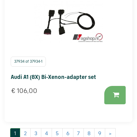
37934 of 37934-1
Audi A1 (8X) Bi-Xenon-adapter set
€ 106,00
1
2
3
4
5
6
7
8
9
>