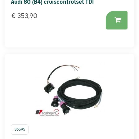
Audi 80 (B4) cruiscontrolset TDI
€ 353,90
36595