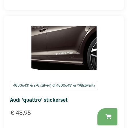
en
verzending
Retourinformatie
Klantenservice
4G0064317a Z7G (Zilver) of 4G0064317a Y9B(zwart)
Audi 'quattro' stickerset
€ 48,95