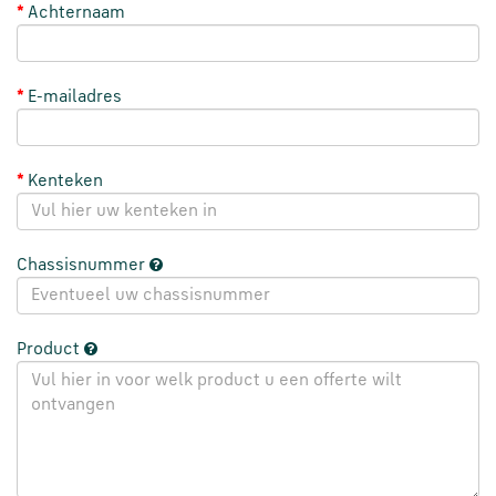
Achternaam
Škoda
onderdelen
E-mailadres
CUPRA
onderdelen
Kenteken
Zomeraanbiedingen
Chassisnummer
Kunnen
we
je
Product
helpen?
Stel
je
vraag