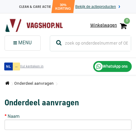
30%
Bekijk de actieproducten
CLEAN & CARE ACTIE
KORTING
0
Winkelwagen
(
Sluit dit
Menu
MENU
menuvenster
)
Audi
—
WhatsApp ons
NL
Vul kenteken in
onderdelen
Onderdeel aanvragen
Volkswagen
onderdelen
Onderdeel aanvragen
Naam
SEAT
onderdelen