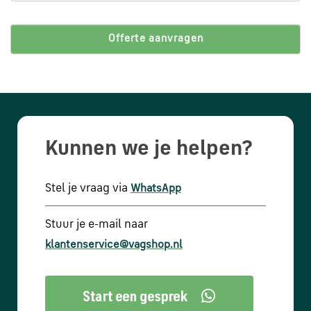
via
WhatsApp
Offerte aanvragen
Stuur
een
e-
mail
Kunnen we je helpen?
Handige
links
Stel je vraag via
WhatsApp
Stuur je e-mail naar
Bestellen
en
klantenservice@vagshop.nl
betalen
Levering